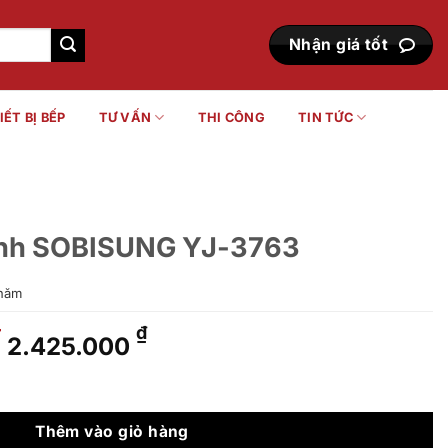
Nhận giá tốt
IẾT BỊ BẾP
TƯ VẤN
THI CÔNG
TIN TỨC
lạnh SOBISUNG YJ-3763
năm
Giá
Giá
₫
₫
2.425.000
gốc
hiện
là:
tại
YJ-3763 số lượng
2.695.000 ₫.
là:
2.425.000 ₫.
Thêm vào giỏ hàng