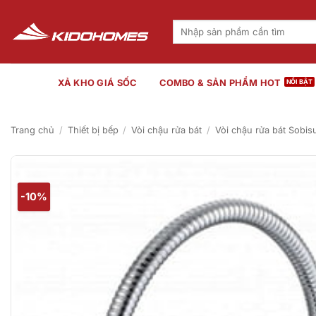
Bỏ
qua
Tìm
kiếm:
nội
dung
XẢ KHO GIÁ SỐC
COMBO & SẢN PHẨM HOT
Trang chủ
/
Thiết bị bếp
/
Vòi chậu rửa bát
/
Vòi chậu rửa bát Sobis
-10%