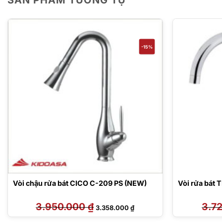
-15%
Vòi chậu rửa bát CICO C-209 PS (NEW)
Vòi rửa bát 
3.950.000
₫
Giá
Giá
3.7
3.358.000
₫
gốc
hiện
là:
tại