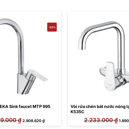
-22%
TEKA Sink faucet MTP 995
Vòi rửa chén bát nước nóng 
K535C
29.000
₫
Giá
Giá
2.233.000
₫
Giá
2.908.620
₫
1.89
gốc
hiện
gốc
là:
tại
là: