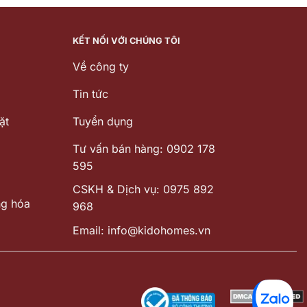
.000 ₫.
là:
5.560.000 ₫.
là:
1.890.000 ₫.
3.892.000 ₫
KẾT NỐI VỚI CHÚNG TÔI
Về công ty
Tin tức
ặt
Tuyển dụng
Tư vấn bán hàng: 0902 178
595
CSKH & Dịch vụ: 0975 892
ng hóa
968
Email: info@kidohomes.vn