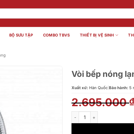
BỘ SƯU TẬP
COMBO TBVS
THIẾT BỊ VỆ SINH
TH
ung
Vòi bếp nóng 
Xuất xứ:
Hàn Quốc
|
Bảo hành:
5 
2.695.000
Vòi bếp nóng lạnh SOBISUNG 