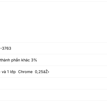
J-3763
thành phần khác 3%
› và 1 lớp Chrome 0,25ãŽ›