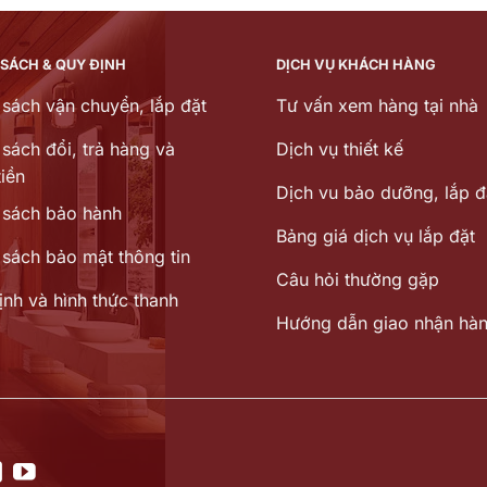
3.729.000 ₫.
là:
2.233
2.908.620 ₫.
 SÁCH & QUY ĐỊNH
DỊCH VỤ KHÁCH HÀNG
 sách vận chuyển, lắp đặt
Tư vấn xem hàng tại nhà
sách đổi, trả hàng và
Dịch vụ thiết kế
iền
Dịch vu bảo dưỡng, lắp đ
 sách bảo hành
Bảng giá dịch vụ lắp đặt
 sách bảo mật thông tin
Câu hỏi thường gặp
ịnh và hình thức thanh
Hướng dẫn giao nhận hà