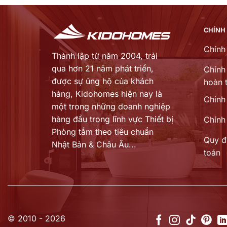
3.950.000 ₫.
là:
₫.
3.358.000 ₫.
CHÍNH
Chính
Thành lập từ năm 2004, trải
qua hơn 21 năm phát triển,
Chính 
được sự ủng hộ của khách
hoàn t
hàng,
Kidohomes hiện nay là
Chinh
một trong những doanh nghiệp
hàng đầu trong lĩnh vực Thiết bị
Chính
Phòng tắm theo tiêu chuẩn
Quy đ
Nhật Bản & Châu Âu...
toán
© 2010 - 2026