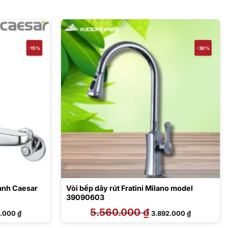
-15%
-30%
lạnh Caesar
Vòi bếp dây rút Fratini Milano model
39090603
Giá
5.560.000
₫
Giá
Giá
0.000
₫
3.892.000
₫
hiện
gốc
hiện
tại
là:
tại