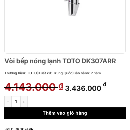
Vòi bếp nóng lạnh TOTO DK307ARR
Thương hiệu:
TOTO
|
Xuất xứ:
Trung Quốc
|
Bảo hành:
2 năm
4.143.000
Giá
Giá
₫
₫
3.436.000
gốc
hiện
là:
tại
Vòi bếp nóng lạnh TOTO DK307ARR số lượng
4.143.000 ₫.
là:
3.436.
Thêm vào giỏ hàng
SKU:
DK307ARR