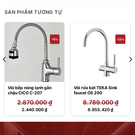
SẢN PHẨM TƯƠNG TỰ
-15%
-22%
Vòi bếp nóng lạnh gắn
Vòi rửa bát TEKA Sink
chậu CICO C-207
faucet OS 200
2.870.000
₫
8.789.000
₫
Giá
Giá
2.440.000
₫
6.855.420
₫
gốc
gốc
Giá
Giá
là:
là:
hiện
hiện
2.870.000 ₫.
8.789.000 ₫.
tại
tại
là:
là:
2.440.000 ₫.
6.855.420 ₫.