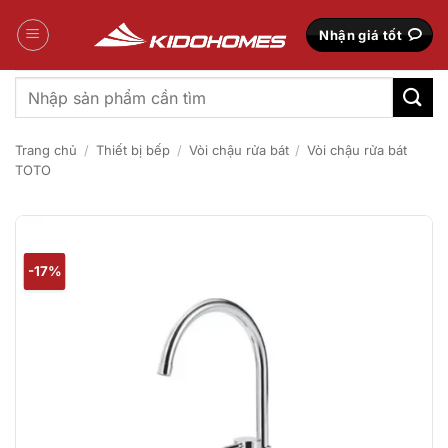
Bỏ
qua
Nhận giá tốt
nội
dung
Tìm
kiếm:
Trang chủ
/
Thiết bị bếp
/
Vòi chậu rửa bát
/
Vòi chậu rửa bát
TOTO
-17%