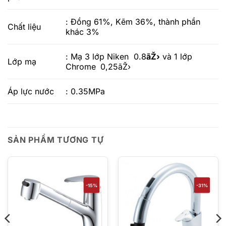
: Đồng 61%, Kẽm 36%, thành phần
Chất liệu
khác 3%
: Mạ 3 lớp Niken 0.8
ãŽ›
và 1 lớp
Lớp mạ
Chrome
0,25ãŽ›
Áp lực nước
: 0.35MPa
SẢN PHẨM TƯƠNG TỰ
-15%
-31%