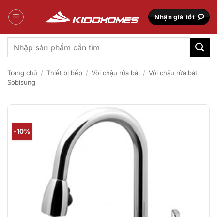
Bỏ
qua
Nhận giá tốt
nội
dung
Tìm
kiếm:
Trang chủ
/
Thiết bị bếp
/
Vòi chậu rửa bát
/
Vòi chậu rửa bát
Sobisung
-10%