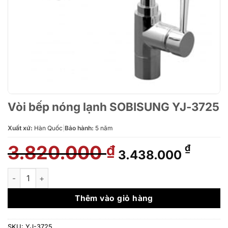
Vòi bếp nóng lạnh SOBISUNG YJ-3725
Xuất xứ:
Hàn Quốc
|
Bảo hành:
5 năm
3.820.000
Giá
Giá
₫
₫
3.438.000
gốc
hiện
là:
tại
Vòi bếp nóng lạnh SOBISUNG YJ-3725 số lượng
3.820.000 ₫.
là:
3.438
Thêm vào giỏ hàng
SKU:
YJ-3725