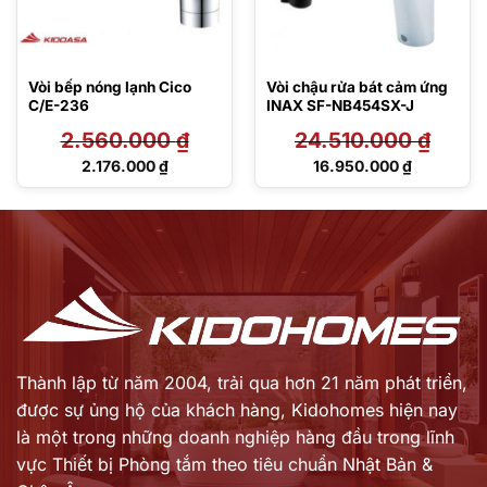
Vòi bếp nóng lạnh Cico
Vòi chậu rửa bát cảm ứng
C/E-236
INAX SF-NB454SX-J
2.560.000
₫
24.510.000
₫
Giá
Giá
2.176.000
₫
16.950.000
₫
gốc
gốc
Giá
Giá
là:
là:
hiện
hiện
2.560.000 ₫.
24.510.000 ₫.
tại
tại
là:
là:
2.176.000 ₫.
16.950.000 ₫.
Thành lập từ năm 2004, trải qua hơn 21 năm phát triển,
được sự ủng hộ của khách hàng,
Kidohomes hiện nay
là một trong những doanh nghiệp hàng đầu trong lĩnh
vực Thiết bị Phòng tắm theo tiêu chuẩn Nhật Bản &