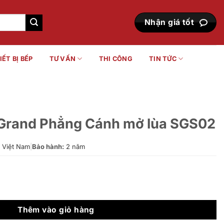
Nhận giá tốt
IẾT BỊ BẾP
TƯ VẤN
THI CÔNG
TIN TỨC
Grand Phẳng Cánh mở lùa SGS02
Việt Nam
|
Bảo hành:
2 năm
ánh mở lùa SGS02 số lượng
Thêm vào giỏ hàng