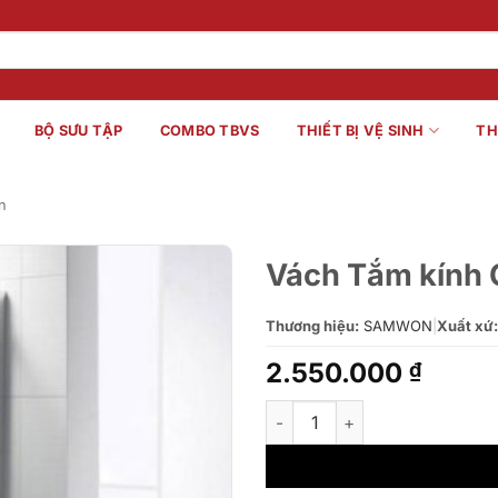
BỘ SƯU TẬP
COMBO TBVS
THIẾT BỊ VỆ SINH
TH
n
Vách Tắm kính 
Thương hiệu:
SAMWON
|
Xuất xứ:
2.550.000
₫
Vách Tắm kính Grand Phẳng C