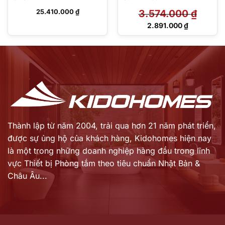
25.410.000
₫
3.574.000
₫
Giá
2.891.000
₫
gốc
Giá
là:
hiện
3.574.000 ₫.
tại
là:
2.891.000 ₫.
Thành lập từ năm 2004, trải qua hơn 21 năm phát triển,
được sự ủng hộ của khách hàng,
Kidohomes hiện nay
là một trong những doanh nghiệp hàng đầu trong lĩnh
vực Thiết bị Phòng tắm theo tiêu chuẩn Nhật Bản &
Châu Âu...