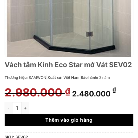
Vách tắm Kính Eco Star mở Vát SEV02
Thương hiệu:
SAMWON
|
Xuất xứ:
Việt Nam
|
Bảo hành:
2 năm
2.980.000
Giá
Giá
₫
₫
2.480.000
gốc
hiện
là:
tại
Vách tắm Kính Eco Star mở Vát SEV02 số lượng
2.980.000 ₫.
là:
2.480
Thêm vào giỏ hàng
SKU:
SEV02