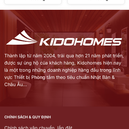
gốc
gốc
Giá
Giá
là:
là:
hiện
hiện
13.775.000 ₫.
26.627.000 ₫.
tại
tại
là:
là:
11.126.000 ₫.
21.511.000 ₫.
Thành lập từ năm 2004, trải qua hơn 21 năm phát triển,
được sự ủng hộ của khách hàng,
Kidohomes hiện nay
là một trong những doanh nghiệp hàng đầu trong lĩnh
vực Thiết bị Phòng tắm theo tiêu chuẩn Nhật Bản &
Châu Âu...
CHÍNH SÁCH & QUY ĐỊNH
Chính sách vận chuyển, lắp đặt