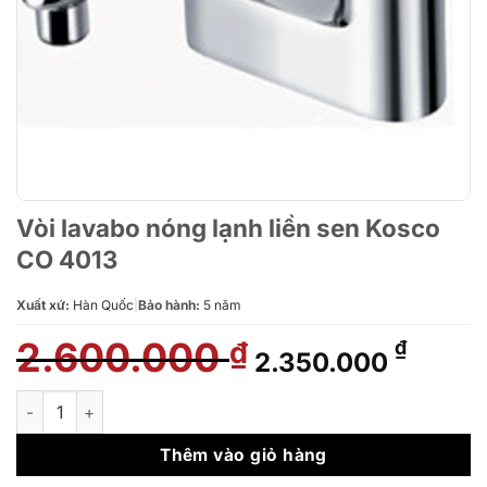
Vòi lavabo nóng lạnh liền sen Kosco
CO 4013
Xuất xứ:
Hàn Quốc
|
Bảo hành:
5 năm
2.600.000
Giá
Giá
₫
₫
2.350.000
gốc
hiện
là:
tại
Vòi lavabo nóng lạnh liền sen Kosco CO 4013 số lượng
2.600.000 ₫.
là:
2.350
Thêm vào giỏ hàng