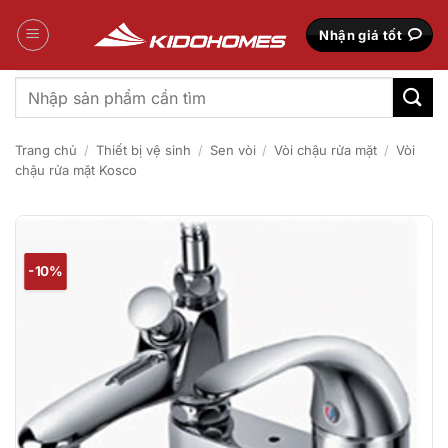
Bỏ
qua
Nhận giá tốt
nội
dung
Tìm
kiếm:
Trang chủ
/
Thiết bị vệ sinh
/
Sen vòi
/
Vòi chậu rửa mặt
/
Vòi
chậu rửa mặt Kosco
-10%