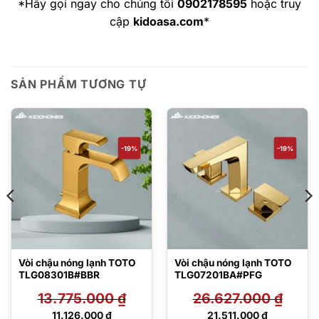
*Hãy gọi ngay cho chúng tôi
0902178595
hoặc truy
cập
kidoasa.com
*
SẢN PHẨM TƯƠNG TỰ
-19%
-19%
Vòi chậu nóng lạnh TOTO
Vòi chậu nóng lạnh TOTO
TLG08301B#BBR
TLG07201BA#PFG
13.775.000
₫
26.627.000
₫
Giá
Giá
11.126.000
₫
21.511.000
₫