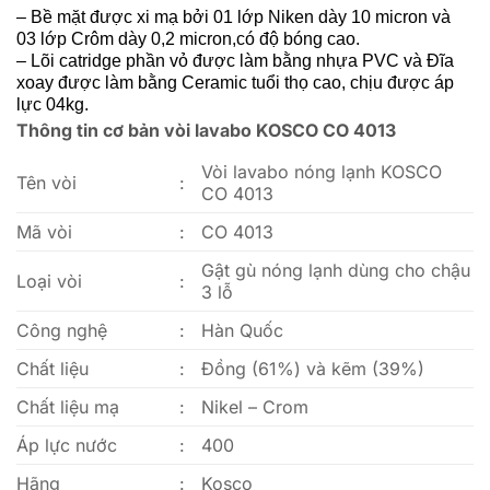
– Bề mặt được xi mạ bởi 01 lớp Niken dày 10 micron và
03 lớp Crôm dày 0,2 micron,có độ bóng cao.
– Lõi catridge phần vỏ được làm bằng nhựa PVC và Đĩa
xoay được làm bằng Ceramic tuổi thọ cao, chịu được áp
lực 04kg.
Thông tin cơ bản vòi lavabo KOSCO CO 4013
Vòi lavabo nóng lạnh KOSCO
Tên vòi
:
CO 4013
Mã vòi
:
CO 4013
Gật gù nóng lạnh dùng cho chậu
Loại vòi
:
3 lỗ
Công nghệ
:
Hàn Quốc
Chất liệu
:
Đồng (61%) và kẽm (39%)
Chất liệu mạ
:
Nikel – Crom
Áp lực nước
:
400
Hãng
:
Kosco