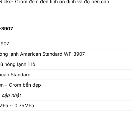
 Nicke- Crom đem đến tính ổn định và độ bền cao.
F-3907
3907
nóng lạnh American Standard WF-3907
ù nóng lạnh 1 lỗ
ican Standard
en – Crom bền đẹp
 cập nhật
MPa ~ 0.75MPa