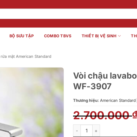
BỘ SƯU TẬP
COMBO TBVS
THIẾT BỊ VỆ SINH
TH
 rửa mặt American Standard
Vòi chậu lavab
WF-3907
Thương hiệu:
American Standard
|
2.700.000
Vòi chậu lavabo nóng lạnh A