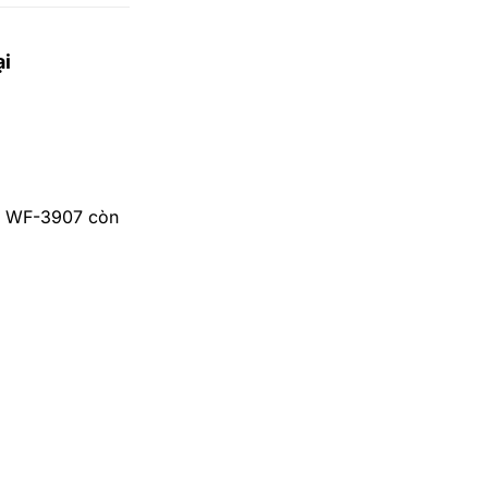
ại
rd WF-3907 còn