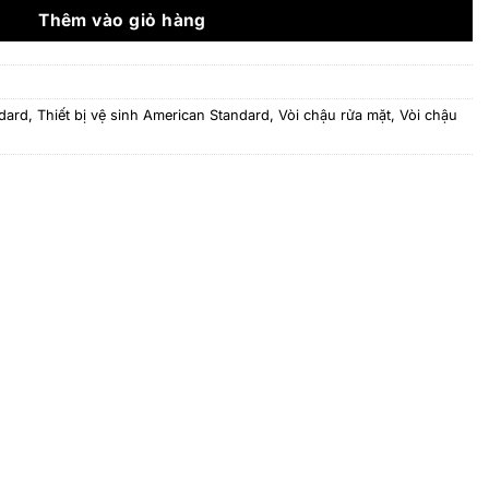
2.565.200 ₫.
Thêm vào giỏ hàng
dard
,
Thiết bị vệ sinh American Standard
,
Vòi chậu rửa mặt
,
Vòi chậu