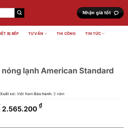
Nhận giá tốt
IẾT BỊ BẾP
TƯ VẤN
THI CÔNG
TIN TỨC
o nóng lạnh American Standard
Xuất xứ:
Việt Nam
|
Bảo hành:
2 năm
Giá
Giá
₫
₫
2.565.200
gốc
hiện
là:
tại
merican Standard WF-3907 số lượng
2.700.000 ₫.
là: