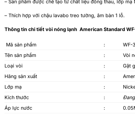
– Sản phẩm được chế tạo từ chất liệu đồng thau, lớp mạ
– Thích hợp với chậu lavabo treo tường, âm bàn 1 lỗ.
Thông tin chi tiết vòi nóng lạnh American Standard W
Mã sản phẩm
:
WF-
Tên sản phẩm
:
Vòi 
Loại vòi
:
Gật g
Hãng sản xuất
:
Amer
Lớp mạ
:
Nick
Kích thước
:
Đang
Áp lực nước
:
0.05