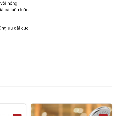
 vòi nóng
á cả luôn luôn
ững ưu đãi cực