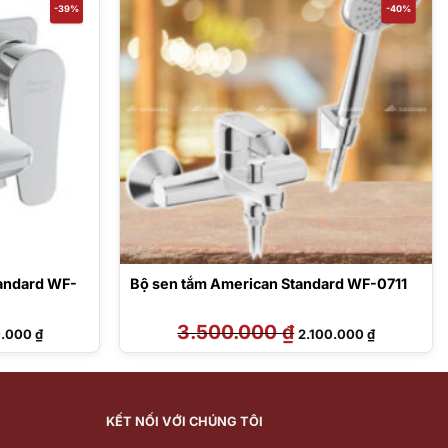
-39%
-40%
tandard WF-
Bộ sen tắm American Standard WF-0711
Giá
3.500.000
₫
Giá
Giá
0.000
₫
2.100.000
₫
hiện
gốc
hiện
tại
là:
tại
.000 ₫.
là:
3.500.000 ₫.
là:
2.670.000 ₫.
2.100.000 ₫
KẾT NỐI VỚI CHÚNG TÔI