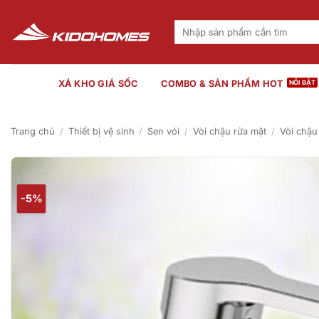
Bỏ
qua
Tìm
kiếm:
nội
dung
XẢ KHO GIÁ SỐC
COMBO & SẢN PHẨM HOT
Trang chủ
/
Thiết bị vệ sinh
/
Sen vòi
/
Vòi chậu rửa mặt
/
Vòi chậu
-5%