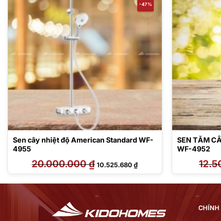
-47%
Sen cây nhiệt độ American Standard WF-
SEN TẮM C
4955
WF-4952
20.000.000
₫
Giá
Giá
12.
10.525.680
₫
gốc
hiện
là:
tại
20.000.000 ₫.
là:
₫.
10.525.680 ₫.
CHÍNH