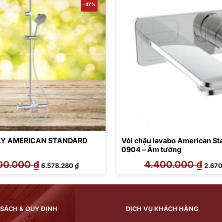
-47%
ÂY AMERICAN STANDARD
Vòi chậu lavabo American S
0904 – Âm tường
500.000
₫
Giá
Giá
4.400.000
₫
Giá
6.578.280
₫
2.67
gốc
hiện
gốc
là:
tại
là:
12.500.000 ₫.
là:
4.400
6.578.280 ₫.
 SÁCH & QUY ĐỊNH
DỊCH VỤ KHÁCH HÀNG