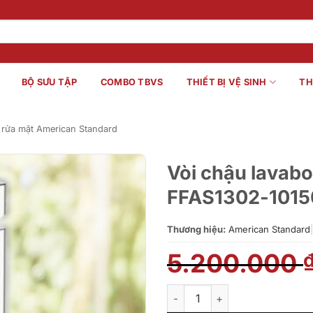
BỘ SƯU TẬP
COMBO TBVS
THIẾT BỊ VỆ SINH
TH
 rửa mặt American Standard
Vòi chậu lavab
FFAS1302-101
Thương hiệu:
American Standard
|
5.200.000
Vòi chậu lavabo nóng lạnh A