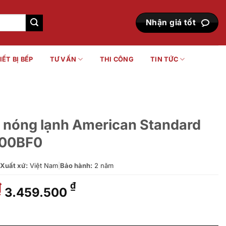
Nhận giá tốt
IẾT BỊ BẾP
TƯ VẤN
THI CÔNG
TIN TỨC
o nóng lạnh American Standard
500BF0
Xuất xứ:
Việt Nam
|
Bảo hành:
2 năm
Giá
Giá
₫
₫
3.459.500
gốc
hiện
là:
tại
merican Standard FFAS1302-101500BF0 số lượng
5.200.000 ₫.
là: