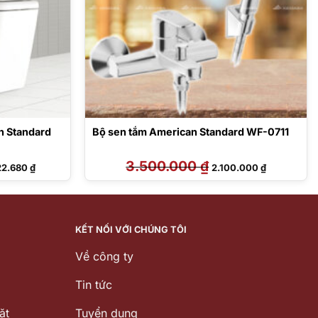
n Standard
Bộ sen tắm American Standard WF-0711
Giá
3.500.000
₫
Giá
Giá
22.680
₫
2.100.000
₫
hiện
gốc
hiện
tại
là:
tại
0.000 ₫.
là:
3.500.000 ₫.
là:
39.722.680 ₫.
2.100.000 ₫
KẾT NỐI VỚI CHÚNG TÔI
Về công ty
Tin tức
ặt
Tuyển dụng