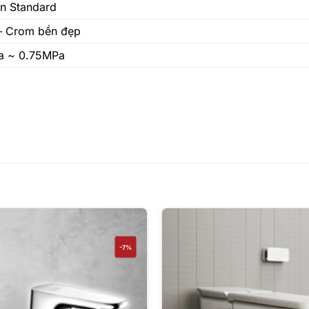
n Standard
– Crom bền đẹp
a ~ 0.75MPa
-7%