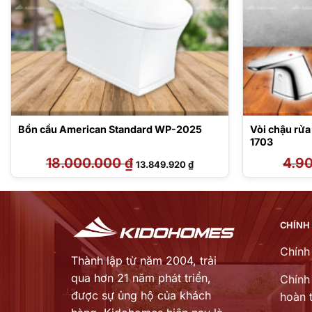
Bồn cầu American Standard WP-2025
Vòi chậu rử
1703
18.000.000
₫
Giá
Giá
4.9
13.849.920
₫
gốc
hiện
là:
tại
18.000.000 ₫.
là:
₫.
13.849.920 ₫.
CHÍNH
Chính
Thành lập từ năm 2004, trải
qua hơn 21 năm phát triển,
Chính 
được sự ủng hộ của khách
hoàn t