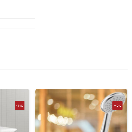
-41%
-40%