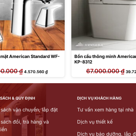
a mặt American Standard WF-
Bồn cầu thông minh America
KP-8312
00.000
₫
Giá
Giá
67.000.000
₫
Giá
4.570.560
₫
39.7
gốc
hiện
gốc
là:
tại
là:
4.900.000 ₫.
là:
67.00
4.570.560 ₫.
 SÁCH & QUY ĐỊNH
DỊCH VỤ KHÁCH HÀNG
 sách vận chuyển, lắp đặt
Tư vấn xem hàng tại nhà
sách đổi, trả hàng và
Dịch vụ thiết kế
iền
Dịch vu bảo dưỡng, lắp đ