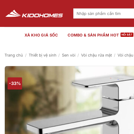
Bỏ
qua
Tìm
kiếm:
nội
dung
XẢ KHO GIÁ SỐC
COMBO & SẢN PHẨM HOT
Trang chủ
/
Thiết bị vệ sinh
/
Sen vòi
/
Vòi chậu rửa mặt
/
Vòi chậu
-33%