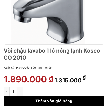
Vòi chậu lavabo 1 lỗ nóng lạnh Kosco
CO 2010
Xuất xứ:
Hàn Quốc
|
Bảo hành:
5 năm
1.890.000
Giá
Giá
₫
₫
1.315.000
gốc
hiện
là:
tại
Vòi chậu lavabo 1 lỗ nóng lạnh Kosco CO 2010 số lượng
1.890.000 ₫.
là:
1.315.00
Thêm vào giỏ hàng