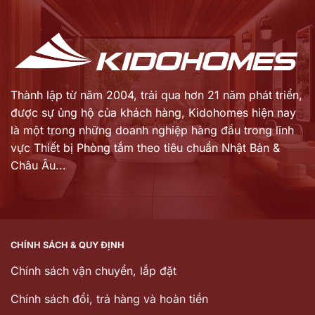
là:
là:
13.930.000 ₫.
10.395.000 ₫.
Thành lập từ năm 2004, trải qua hơn 21 năm phát triển,
được sự ủng hộ của khách hàng,
Kidohomes hiện nay
là một trong những doanh nghiệp hàng đầu trong lĩnh
vực Thiết bị Phòng tắm theo tiêu chuẩn Nhật Bản &
Châu Âu...
CHÍNH SÁCH & QUY ĐỊNH
Chính sách vận chuyển, lắp đặt
Chính sách đổi, trả hàng và hoàn tiền