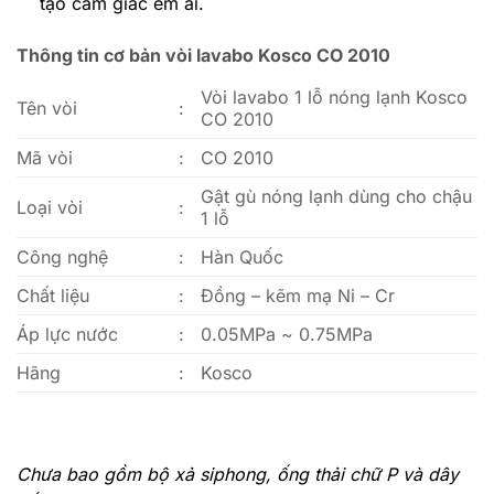
tạo cảm giác êm ái.
Thông tin cơ bản vòi lavabo Kosco CO 2010
Vòi lavabo 1 lỗ nóng lạnh Kosco
Tên vòi
:
CO 2010
Mã vòi
:
CO 2010
Gật gù nóng lạnh dùng cho chậu
Loại vòi
:
1 lỗ
Công nghệ
:
Hàn Quốc
Chất liệu
:
Đồng – kẽm mạ Ni – Cr
Áp lực nước
:
0.05MPa ~ 0.75MPa
Hãng
:
Kosco
Chưa bao gồm bộ xả siphong, ống thải chữ P và dây