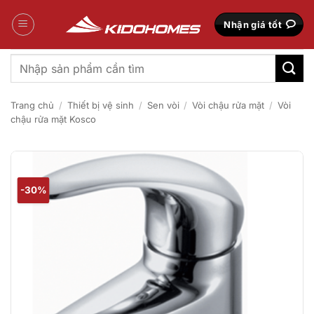
Bỏ
qua
Nhận giá tốt
nội
dung
Tìm
kiếm:
Trang chủ
/
Thiết bị vệ sinh
/
Sen vòi
/
Vòi chậu rửa mặt
/
Vòi
chậu rửa mặt Kosco
-30%