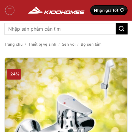
Bỏ
qua
Nhận giá tốt
nội
dung
Tìm
kiếm:
Trang chủ
/
Thiết bị vệ sinh
/
Sen vòi
/
Bộ sen tắm
-24%