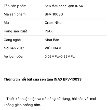
Tên sản phẩm
:
Sen tắm nóng lạnh INAX
Mã sản phẩm
:
BFV-1003S
Mạ
:
Crom-Niken
Hãng sản xuất
:
INAX
:
Công nghệ
Nhật Bản
Nơi sản xuất
:
VIỆT NAM
:
Áp lực nước
0.05MPa~0.75MPa
Thông tin nổi bật của sen tắm INAX BFV-1003S
– Thiết kế
thuận tiện và dễ dàng sử dụng, hài hòa với mọi
không gian phòng tắm.