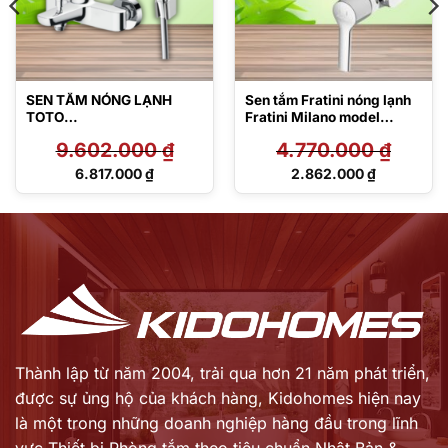
SEN TẮM NÓNG LẠNH
Sen tắm Fratini nóng lạnh
TOTO
Fratini Milano model
TBG03302V/TBW02017A
39050134
9.602.000
₫
4.770.000
₫
Giá
Giá
6.817.000
₫
2.862.000
₫
gốc
gốc
Giá
Giá
là:
là:
hiện
hiện
9.602.000 ₫.
4.770.000 ₫.
tại
tại
là:
là:
6.817.000 ₫.
2.862.000 ₫.
Thành lập từ năm 2004, trải qua hơn 21 năm phát triển,
được sự ủng hộ của khách hàng,
Kidohomes hiện nay
là một trong những doanh nghiệp hàng đầu trong lĩnh
vực Thiết bị Phòng tắm theo tiêu chuẩn Nhật Bản &