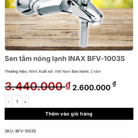
Sen tắm nóng lạnh INAX BFV-1003S
Thương hiệu:
INAX
|
Xuất xứ:
Việt Nam
|
Bảo hành:
2 năm
3.440.000
Giá
Giá
₫
₫
2.600.000
gốc
hiện
là:
tại
Sen tắm nóng lạnh INAX BFV-1003S số lượng
3.440.000 ₫.
là:
2.600
Thêm vào giỏ hàng
SKU:
BFV-1003S