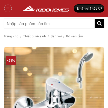
Bỏ
qua
Nhận giá tốt
nội
dung
Tìm
kiếm:
Trang chủ
/
Thiết bị vệ sinh
/
Sen vòi
/
Bộ sen tắm
-21%