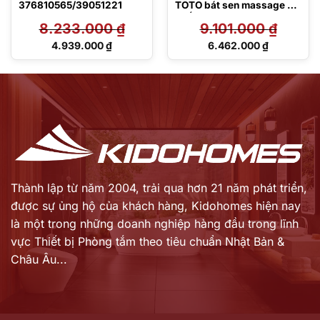
376810565/39051221
TOTO bát sen massage 3
chế độ
8.233.000
₫
9.101.000
₫
TBG03302V/TBW01035V
Giá
Giá
4.939.000
₫
6.462.000
₫
gốc
gốc
Giá
Giá
là:
là:
hiện
hiện
8.233.000 ₫.
9.101.000 ₫.
tại
tại
là:
là:
4.939.000 ₫.
6.462.000 ₫.
Thành lập từ năm 2004, trải qua hơn 21 năm phát triển,
được sự ủng hộ của khách hàng,
Kidohomes hiện nay
là một trong những doanh nghiệp hàng đầu trong lĩnh
vực Thiết bị Phòng tắm theo tiêu chuẩn Nhật Bản &
Châu Âu...