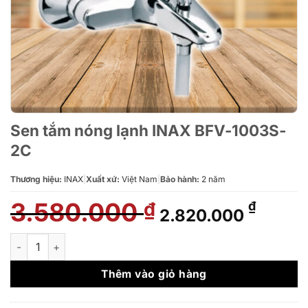
Sen tắm nóng lạnh INAX BFV-1003S-
2C
Thương hiệu:
INAX
|
Xuất xứ:
Việt Nam
|
Bảo hành:
2 năm
3.580.000
Giá
Giá
₫
₫
2.820.000
gốc
hiện
là:
tại
Sen tắm nóng lạnh INAX BFV-1003S-2C số lượng
3.580.000 ₫.
là:
2.820.
Thêm vào giỏ hàng