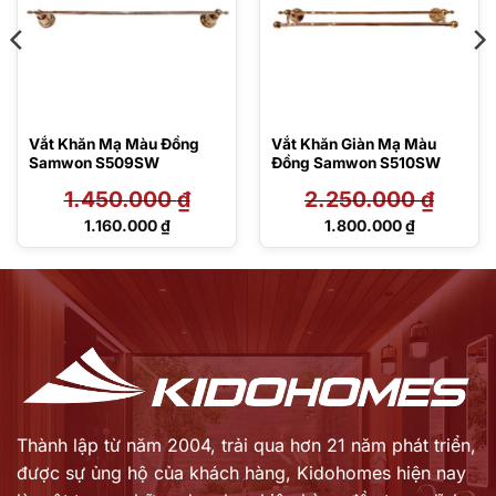
Vắt Khăn Mạ Màu Đồng
Vắt Khăn Giàn Mạ Màu
Samwon S509SW
Đồng Samwon S510SW
1.450.000
₫
2.250.000
₫
Giá
Giá
1.160.000
₫
1.800.000
₫
gốc
gốc
Giá
Giá
là:
là:
hiện
hiện
1.450.000 ₫.
2.250.000 ₫.
tại
tại
là:
là:
1.160.000 ₫.
1.800.000 ₫.
Thành lập từ năm 2004, trải qua hơn 21 năm phát triển,
được sự ủng hộ của khách hàng,
Kidohomes hiện nay