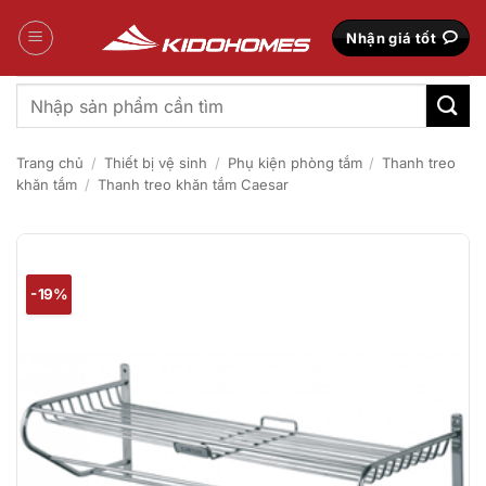
Bỏ
qua
Nhận giá tốt
nội
dung
Tìm
kiếm:
Trang chủ
/
Thiết bị vệ sinh
/
Phụ kiện phòng tắm
/
Thanh treo
khăn tắm
/
Thanh treo khăn tắm Caesar
-19%