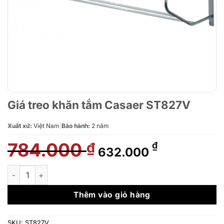
Giá treo khăn tắm Casaer ST827V
Xuất xứ:
Việt Nam
|
Bảo hành:
2 năm
784.000
Giá
Giá
₫
₫
632.000
gốc
hiện
là:
tại
Giá treo khăn tắm Casaer ST827V số lượng
784.000 ₫.
là:
632.000 ₫.
Thêm vào giỏ hàng
SKU:
ST827V