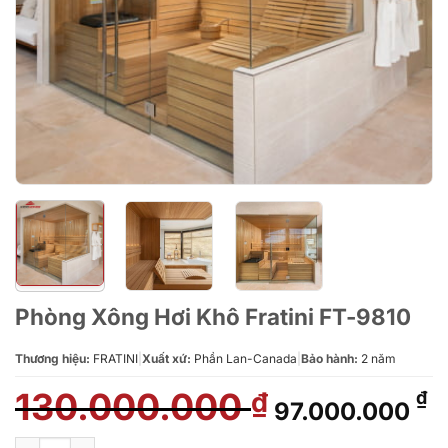
Phòng Xông Hơi Khô Fratini FT-9810
Thương hiệu:
FRATINI
|
Xuất xứ:
Phần Lan-Canada
|
Bảo hành:
2 năm
130.000.000
Giá
G
₫
₫
97.000.000
gốc
h
là:
tạ
Phòng Xông Hơi Khô Fratini FT-9810 số lượng