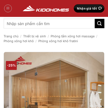
Bỏ
qua
Nhận giá tốt
nội
dung
Tìm
kiếm:
Trang chủ
/
Thiết bị vệ sinh
/
Phòng tắm xông hơi massage
/
Phòng xông hơi khô
/
Phòng xông hơi khô fratini
-25%