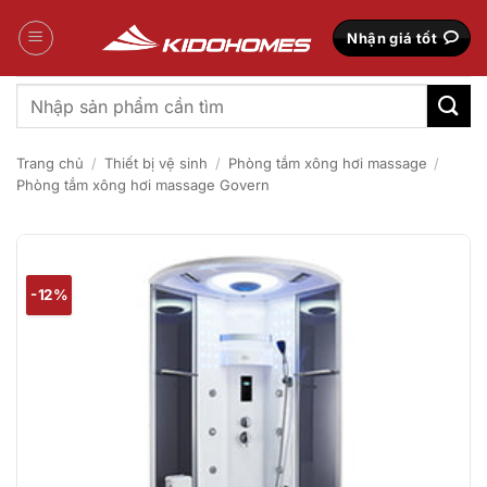
Bỏ
qua
Nhận giá tốt
nội
dung
Tìm
kiếm:
Trang chủ
/
Thiết bị vệ sinh
/
Phòng tắm xông hơi massage
/
Phòng tắm xông hơi massage Govern
-12%