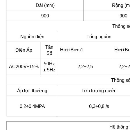
Dài (mm)
Rộng (m
900
900
Thông s
Nguồn điện
Tổng nguồn
Tần
Hơi+Bơm1
Hơi+B
Điện Áp
Số
50Hz
AC200V±15%
2,2÷2,5
2,2÷2
± 5Hz
Thông s
Áp lực thường
Lưu lượng nước
0,2÷0,4MPA
0,3÷0,8l/s
Hệ thống t