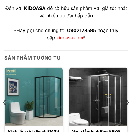
Đến với
KIDOASA
để sở hữu sản phẩm với giá tốt nhất
và nhiều ưu đãi hấp dẫn
*Hãy gọi cho chúng tôi
0902178595
hoặc truy
cập
*
kidoasa.com
SẢN PHẨM TƯƠNG TỰ
Vách tắm kính Fendi FMSV
Vách tắm kính Fendi FKG