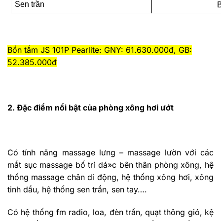
Sen trần
Bồn tắm JS 101P Pearlite: GNY: 61.630.000đ, GB:
52.385.000đ
2. Đặc điểm nổi bật của phòng xông hơi ướt
Có tính năng massage lưng – massage lườn với các
mắt sục massage bố trí dá»c bên thân phòng xông, hệ
thống massage chân di động, hệ thống xông hơi, xông
tinh dầu, hệ thống sen trần, sen tay….
Có hệ thống fm radio, loa, đèn trần, quạt thông gió, kệ