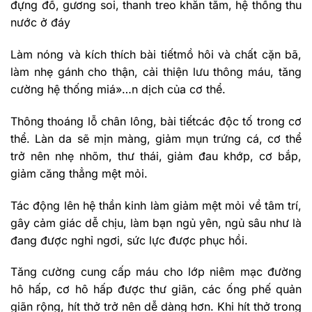
đựng đồ, gương soi, thanh treo khăn tắm, hệ thống thu
nước ở đáy
Làm nóng và kích thích bài tiếtmồ hôi và chất cặn bã,
làm nhẹ gánh cho thận, cải thiện lưu thông máu, tăng
cường hệ thống miá»…n dịch của cơ thể.
Thông thoáng lỗ chân lông, bài tiếtcác độc tố trong cơ
thể. Làn da sẽ mịn màng, giảm mụn trứng cá, cơ thể
trở nên nhẹ nhõm, thư thái, giảm đau khớp, cơ bắp,
giảm căng thẳng mệt mỏi.
Tác động lên hệ thần kinh làm giảm mệt mỏi về tâm trí,
gây cảm giác dễ chịu, làm bạn ngủ yên, ngủ sâu như là
đang được nghỉ ngơi, sức lực được phục hồi.
Tăng cường cung cấp máu cho lớp niêm mạc đường
hô hấp, cơ hô hấp được thư giãn, các ống phế quản
giãn rộng, hít thở trở nên dễ dàng hơn. Khi hít thở trong