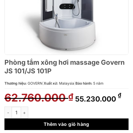
Phòng tắm xông hơi massage Govern
JS 101/JS 101P
Thương hiệu:
GOVERN
|
Xuất xứ:
Malaysia
|
Bảo hành:
5 năm
62.760.000
Giá
Giá
₫
₫
55.230.000
gốc
hiệ
là:
tại
Phòng tắm xông hơi massage Govern JS 101/JS 101P số lượng
62.760.000 ₫.
là:
55.
Thêm vào giỏ hàng