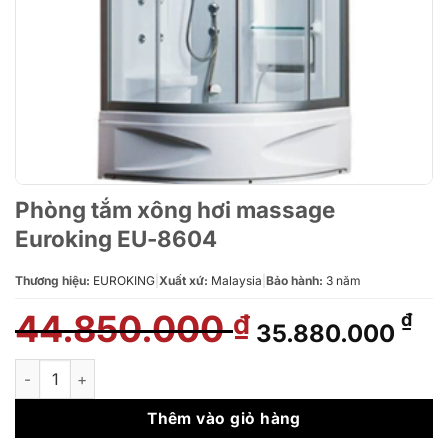
Phòng tắm xông hơi massage
Euroking EU-8604
Thương hiệu:
EUROKING
|
Xuất xứ:
Malaysia
|
Bảo hành:
3 năm
44.850.000
Giá
Gi
₫
₫
35.880.000
gốc
hi
là:
tại
Phòng tắm xông hơi massage Euroking EU-8604 số lượng
44.850.000 ₫.
là:
35
Thêm vào giỏ hàng