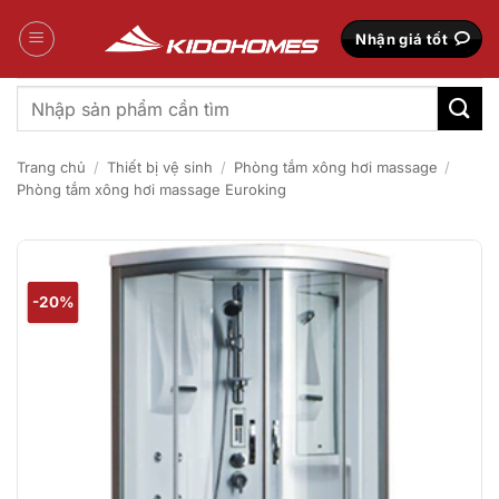
Bỏ
qua
Nhận giá tốt
nội
dung
Tìm
kiếm:
Trang chủ
/
Thiết bị vệ sinh
/
Phòng tắm xông hơi massage
/
Phòng tắm xông hơi massage Euroking
-20%