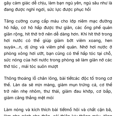
gây cảm giác dễ chịu, làm bạn ngủ yên, ngủ sâu như là
đang được nghỉ ngơi, sức lực được phục hồi
Tăng cường cung cấp máu cho lớp niêm mạc đường
hô hấp, cơ hô hấp được thư giãn, các ống phế quản
giãn rộng, hít thở trở nên dễ dàng hơn. Khi hít thở trong
hơi nước có thể giúp giảm bớt viêm xoang, hen
suyá»…n, dị ứng và viêm phế quản. Nhờ hơi nước ở
phòng xông hơi ướt, bạn cũng có thể hấp tóc tại chỗ,
sức nóng của hơi nước trong phòng sẽ làm giãn nở các
thớ tóc , mái tóc suôn mượt
Thông thoáng lỗ chân lông, bài tiếtcác độc tố trong cơ
thể. Làn da sẽ mịn màng, giảm mụn trứng cá, cơ thể
trở nên nhẹ nhõm, thư thái, giảm đau khớp, cơ bắp,
giảm căng thẳng mệt mỏi
Làm nóng và kích thích bài tiếtmồ hôi và chất cặn bã,