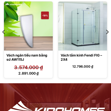
-19%
Vách ngăn tiểu nam bằng
Vách tắm kính Fendi FIG –
sứ AW115J
2X4
3.574.000
₫
12.796.000
₫
Giá
2.891.000
₫
gốc
Giá
là:
hiện
3.574.000 ₫.
tại
là:
2.891.000 ₫.