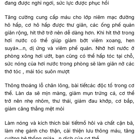
đang được nghỉ ngơi, sức lực được phục hồi
Tăng cường cung cấp máu cho lớp niêm mạc đường
hô hấp, cơ hô hấp được thư giãn, các ống phế quản
giãn rộng, hít thở trở nên dễ dàng hơn. Khi hít thở trong
hơi nước có thể giúp giảm bớt viêm xoang, hen
suyá»…n, dị ứng và viêm phế quản. Nhờ hơi nước ở
phòng xông hơi ướt, bạn cũng có thể hấp tóc tại chỗ,
sức nóng của hơi nước trong phòng sẽ làm giãn nở các
thớ tóc , mái tóc suôn mượt
Thông thoáng lỗ chân lông, bài tiếtcác độc tố trong cơ
thể. Làn da sẽ mịn màng, giảm mụn trứng cá, cơ thể
trở nên nhẹ nhõm, thư thái, giảm đau khớp, cơ bắp,
giảm căng thẳng mệt mỏi
Làm nóng và kích thích bài tiếtmồ hôi và chất cặn bã,
làm nhẹ gánh cho thận, cải thiện lưu thông máu, tăng
cường hệ thống miá»…n dịch của cơ thể.