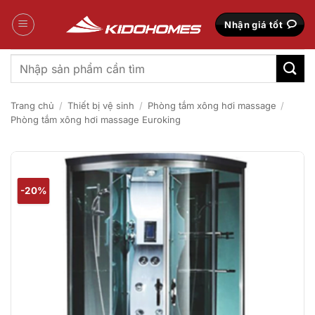
Bỏ
qua
Nhận giá tốt
nội
dung
Tìm
kiếm:
Trang chủ
/
Thiết bị vệ sinh
/
Phòng tắm xông hơi massage
/
Phòng tắm xông hơi massage Euroking
-20%