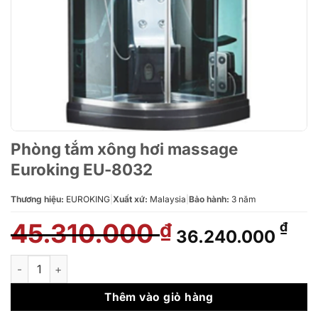
Phòng tắm xông hơi massage
Euroking EU-8032
Thương hiệu:
EUROKING
|
Xuất xứ:
Malaysia
|
Bảo hành:
3 năm
45.310.000
Giá
Giá
₫
₫
36.240.000
gốc
hiệ
là:
tại
Phòng tắm xông hơi massage Euroking EU-8032 số lượng
45.310.000 ₫.
là:
36.
Thêm vào giỏ hàng