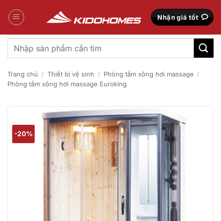
Bỏ
qua
Nhận giá tốt
nội
dung
Tìm
kiếm:
Trang chủ
/
Thiết bị vệ sinh
/
Phòng tắm xông hơi massage
/
Phòng tắm xông hơi massage Euroking
-20%