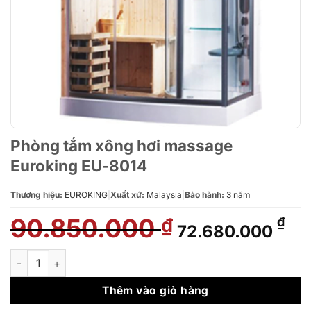
Phòng tắm xông hơi massage
Euroking EU-8014
Thương hiệu:
EUROKING
|
Xuất xứ:
Malaysia
|
Bảo hành:
3 năm
90.850.000
Giá
Giá
₫
₫
72.680.000
gốc
hiệ
là:
tại
Phòng tắm xông hơi massage Euroking EU-8014 số lượng
90.850.000 ₫.
là:
72.
Thêm vào giỏ hàng