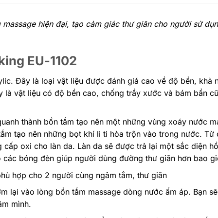
 massage hiện đại, tạo cảm giác thư giãn cho người sử dụ
oking EU-1102
lic. Đây là loại vật liệu được đánh giá cao về độ bền, khả 
y là vật liệu có độ bền cao, chống trầy xước và bám bẩn cũ
quanh thành bồn tắm tạo nên một những vùng xoáy nước m
ắm tạo nên những bọt khí li ti hòa trộn vào trong nước. Từ 
 cấp oxi cho làn da. Làn da sẽ được trả lại một sắc diện hồ
hỏ các bóng đèn giúp người dùng đường thư giãn hơn bao gi
phù hợp cho 2 người cùng ngâm tắm, thư giãn
ơm lại vào lòng bồn tắm massage dòng nước ấm áp. Bạn s
gâm mình.