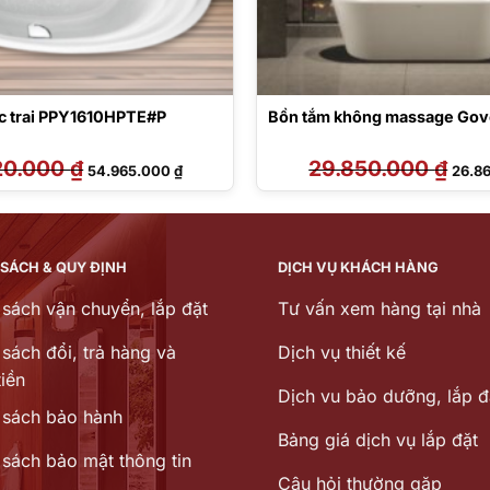
c trai PPY1610HPTE#P
Bồn tắm không massage Gov
20.000
₫
Giá
Giá
29.850.000
₫
Giá
54.965.000
₫
26.8
gốc
hiện
gốc
là:
tại
là:
68.020.000 ₫.
là:
29.85
54.965.000 ₫.
 SÁCH & QUY ĐỊNH
DỊCH VỤ KHÁCH HÀNG
 sách vận chuyển, lắp đặt
Tư vấn xem hàng tại nhà
sách đổi, trả hàng và
Dịch vụ thiết kế
iền
Dịch vu bảo dưỡng, lắp đ
 sách bảo hành
Bảng giá dịch vụ lắp đặt
 sách bảo mật thông tin
Câu hỏi thường gặp