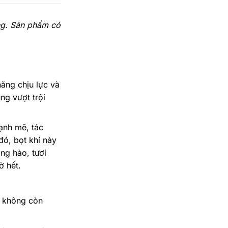
ng. Sản phẩm có
năng chịu lực và
ng vượt trội
ạnh mẽ, tác
đó, bọt khí này
ng hào, tươi
ờ hết.
ẽ không còn