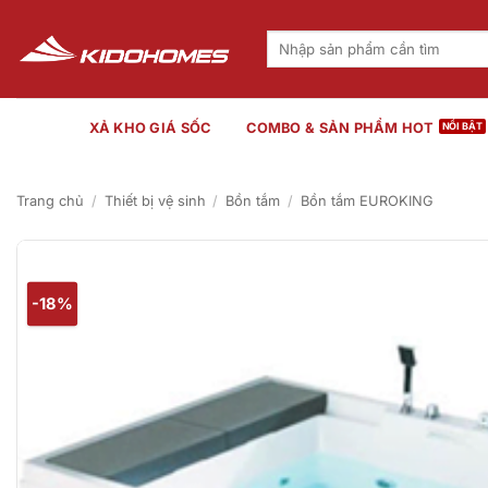
Bỏ
qua
Tìm
kiếm:
nội
dung
XẢ KHO GIÁ SỐC
COMBO & SẢN PHẨM HOT
Trang chủ
/
Thiết bị vệ sinh
/
Bồn tắm
/
Bồn tắm EUROKING
-18%