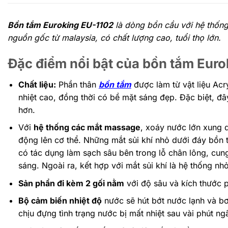
Bồn tắm Euroking EU-1102
là dòng bồn cầu với hệ thống
nguồn gốc từ malaysia, có chất lượng cao, tuổi thọ lớn.
Đặc điểm nổi bật của bồn tắm Eur
Chất liệu:
Phần thân
bồn tắm
được làm từ vật liệu Acry
nhiệt cao, đồng thời có bề mặt sáng đẹp. Đặc biệt, đâ
hơn.
Với
hệ thống các mắt massage
, xoáy nước lớn xung 
động lên cơ thể. Những mắt sủi khí nhỏ dưới đáy bồn t
có tác dụng làm sạch sâu bên trong lỗ chân lông, cung
sáng. Ngoài ra, kết hợp với mắt sủi khí là hệ thống n
Sản phẩn đi kèm 2 gối nằm
với độ sâu và kích thước 
Bộ cảm biến nhiệt độ
nước sẽ hút bớt nước lạnh và b
chịu đựng tình trạng nước bị mất nhiệt sau vài phút n