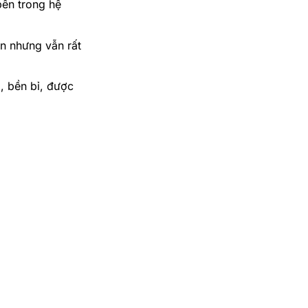
bên trong hệ
n nhưng vẫn rất
, bền bỉ, được