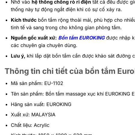
Nhờ vào
hệ thống chống rò rỉ điện
tất cả đều được gi
thống này tự động ngắt điện khi có sự cố xảy ra.
Kích thước
bồn tắm rộng thoải mái, phù hợp cho nhiều
tinh tế và sang trong cho không gian phòng tắm.
Nguồn gốc xuất xứ:
Bồn tắm EUROKING
được nhập kh
các chuyên gia chuyên dùng.
Lưu ý,
khi lắp dặt bồn tắm cần được khảo sát đường 
Thông tin chi tiết của bồn tắm Eur
Mã sản phẩm: EU-1102
Tên sản phẩm: Bồn tắm massage xục khí EUROKING 
Hãng sản xuất: EUROKING
Xuất xứ: MALAYSIA
Chất liệu: Acrylic