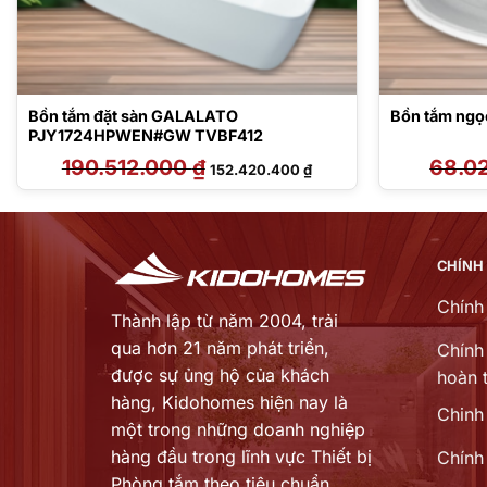
Bồn tắm đặt sàn GALALATO
Bồn tắm ngọ
PJY1724HPWEN#GW TVBF412
190.512.000
₫
Giá
Giá
68.0
152.420.400
₫
gốc
hiện
là:
tại
190.512.000 ₫.
là:
.000 ₫.
152.420.400 ₫.
CHÍNH
Chính
Thành lập từ năm 2004, trải
qua hơn 21 năm phát triển,
Chính 
được sự ủng hộ của khách
hoàn t
hàng,
Kidohomes hiện nay là
Chinh
một trong những doanh nghiệp
hàng đầu trong lĩnh vực Thiết bị
Chính
Phòng tắm theo tiêu chuẩn