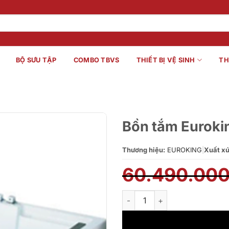
BỘ SƯU TẬP
COMBO TBVS
THIẾT BỊ VỆ SINH
TH
Bồn tắm Euroki
Thương hiệu:
EUROKING
|
Xuất xứ
60.490.00
Bồn tắm Euroking EU-1102 số