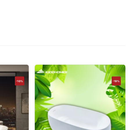
-10%
-19%