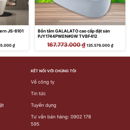
ern JS-6101
Bồn tắm GALALATO cao cấp đặt sàn
PJY1744PWEN#GW TVBF412
Giá
167.773.000
₫
Giá
Giá
65.000
₫
135.576.000
₫
hiện
gốc
hiện
tại
là:
tại
0.000 ₫.
là:
167.773.000 ₫.
là:
26.865.000 ₫.
135.576.
KẾT NỐI VỚI CHÚNG TÔI
Về công ty
Tin tức
ặt
Tuyển dụng
Tư vấn bán hàng: 0902 178
595