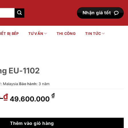
Nhận giá tốt
IẾT BỊ BẾP
TƯ VẤN
THI CÔNG
TIN TỨC
ng EU-1102
:
Malaysia
|
Bảo hành:
3 năm
0
Giá
Giá
₫
₫
49.600.000
gốc
hiện
là:
tại
 lượng
60.490.000 ₫.
là:
49.600.000 ₫.
Thêm vào giỏ hàng