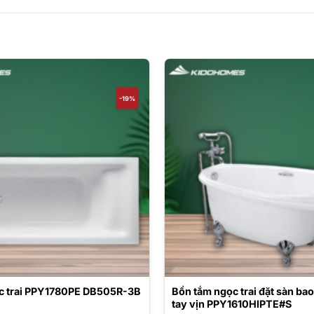
-19%
c trai PPY1780PE DB505R-3B
Bồn tắm ngọc trai đặt sàn ba
tay vịn PPY1610HIPTE#S