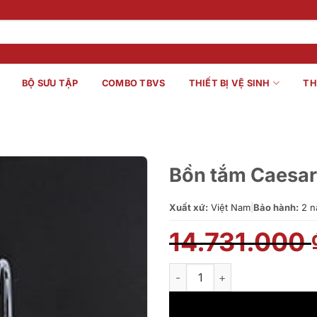
BỘ SƯU TẬP
COMBO TBVS
THIẾT BỊ VỆ SINH
TH
Bồn tắm Caesa
Xuất xứ:
Việt Nam
|
Bảo hành:
2 n
14.731.000
Bồn tắm Caesar AT0950 số l