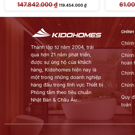
147.842.000
₫
Giá
Giá
61.0
119.454.000
₫
gốc
hiện
là:
tại
147.842.000 ₫.
là:
.000 ₫.
119.454.000 ₫.
CHÍNH
Chính
Thành lập từ năm 2004, trải
qua hơn 21 năm phát triển,
Chính 
được sự ủng hộ của khách
hoàn t
hàng,
Kidohomes hiện nay là
Chinh
một trong những doanh nghiệp
hàng đầu trong lĩnh vực Thiết bị
Chính
Phòng tắm theo tiêu chuẩn
Quy đ
Nhật Bản & Châu Âu...
toán