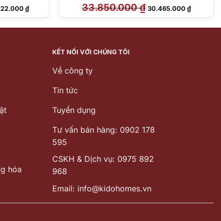
Giá
33.850.000
₫
Giá
Giá
222.000
₫
30.465.000
₫
hiện
gốc
hiện
tại
là:
tại
888.000 ₫.
là:
33.850.000 ₫.
là:
112.222.000 ₫.
30.465.00
KẾT NỐI VỚI CHÚNG TÔI
Về công ty
Tin tức
ặt
Tuyển dụng
Tư vấn bán hàng: 0902 178
595
CSKH & Dịch vụ: 0975 892
ng hóa
968
Email: info@kidohomes.vn