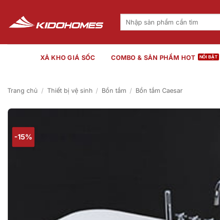
Bỏ
qua
Tìm
kiếm:
nội
dung
XẢ KHO GIÁ SỐC
COMBO & SẢN PHẨM HOT
Trang chủ
/
Thiết bị vệ sinh
/
Bồn tắm
/
Bồn tắm Caesar
-15%