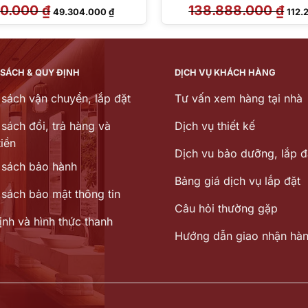
00.000
₫
Giá
Giá
138.888.000
₫
Giá
49.304.000
₫
112.
gốc
hiện
gốc
là:
tại
là:
61.000.000 ₫.
là:
138.
49.304.000 ₫.
 SÁCH & QUY ĐỊNH
DỊCH VỤ KHÁCH HÀNG
 sách vận chuyển, lắp đặt
Tư vấn xem hàng tại nhà
sách đổi, trả hàng và
Dịch vụ thiết kế
iền
Dịch vu bảo dưỡng, lắp đ
 sách bảo hành
Bảng giá dịch vụ lắp đặt
 sách bảo mật thông tin
Câu hỏi thường gặp
ịnh và hình thức thanh
Hướng dẫn giao nhận hà