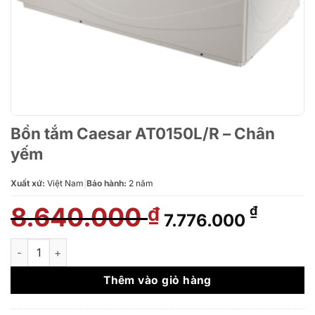
Bồn tắm Caesar AT0150L/R – Chân
yếm
Xuất xứ:
Việt Nam
|
Bảo hành:
2 năm
8.640.000
Giá
Giá
₫
₫
7.776.000
gốc
hiện
là:
tại
Bồn tắm Caesar AT0150L/R - Chân yếm số lượng
8.640.000 ₫.
là:
7.776.
Thêm vào giỏ hàng