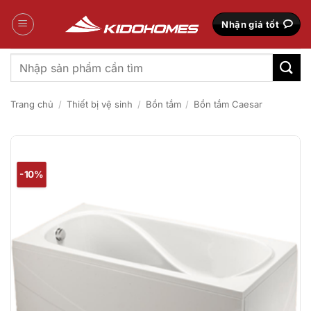
Bỏ
qua
Nhận giá tốt
nội
dung
Tìm
kiếm:
Trang chủ
/
Thiết bị vệ sinh
/
Bồn tắm
/
Bồn tắm Caesar
-10%