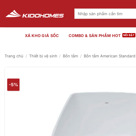
Bỏ
qua
Tìm
kiếm:
nội
dung
XẢ KHO GIÁ SỐC
COMBO & SẢN PHẨM HOT
Trang chủ
/
Thiết bị vệ sinh
/
Bồn tắm
/
Bồn tắm American Standard
-5%