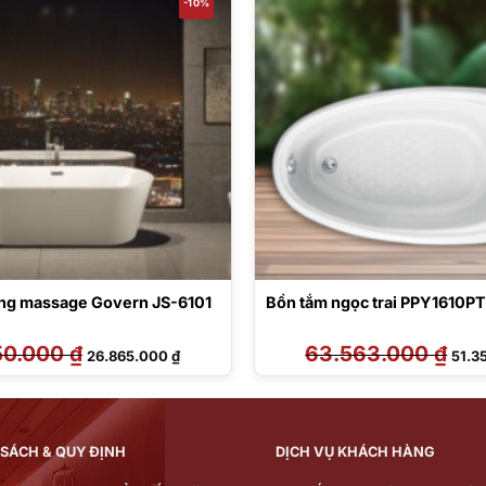
-10%
ng massage Govern JS-6101
Bồn tắm ngọc trai PPY1610P
50.000
₫
Giá
Giá
63.563.000
₫
Giá
26.865.000
₫
51.3
gốc
hiện
gốc
là:
tại
là:
29.850.000 ₫.
là:
63.5
26.865.000 ₫.
 SÁCH & QUY ĐỊNH
DỊCH VỤ KHÁCH HÀNG