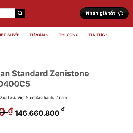
Nhận giá tốt
IẾT BỊ BẾP
TƯ VẤN
THI CÔNG
TIN TỨC
an Standard Zenistone
0400C5
Xuất xứ:
Việt Nam
|
Bảo hành:
2 năm
00
Giá
Giá
₫
₫
146.660.800
gốc
hiện
là:
tại
Zenistone BTAS9831-0020400C5 số lượng
154.400.000 ₫.
là: