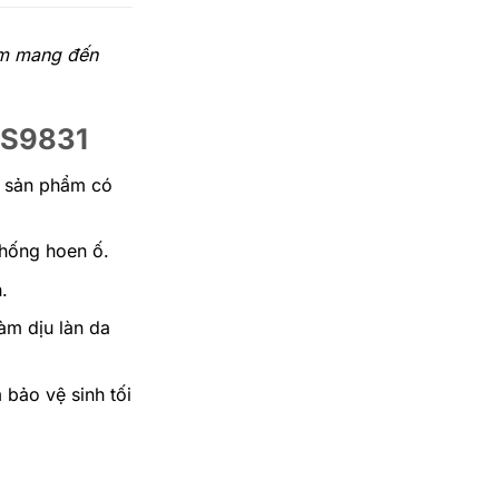
hẩm mang đến
AS9831
à sản phẩm có
chống hoen ố.
.
àm dịu làn da
 bảo vệ sinh tối