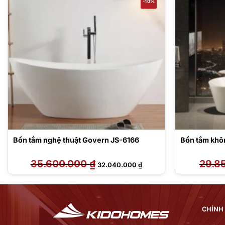
-10%
Bồn tắm nghệ thuật Govern JS-6166
Bồn tắm khô
35.600.000
₫
Giá
Giá
29.8
32.040.000
₫
gốc
hiện
là:
tại
35.600.000 ₫.
là:
.000 ₫.
32.040.000 ₫.
CHÍNH