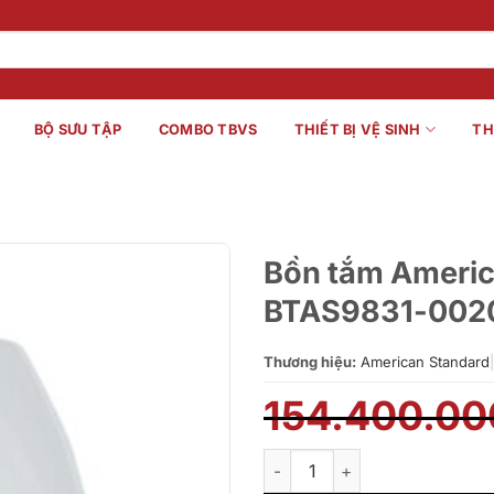
BỘ SƯU TẬP
COMBO TBVS
THIẾT BỊ VỆ SINH
TH
Bồn tắm Americ
BTAS9831-002
Thương hiệu:
American Standard
|
154.400.0
Bồn tắm American Standard 