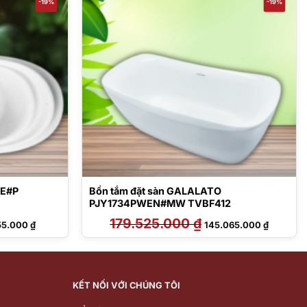
-19%
-19%
TE#P
Bồn tắm đặt sàn GALALATO
PJY1734PWEN#MW TVBF412
Giá
179.525.000
₫
Giá
Giá
55.000
₫
145.065.000
₫
hiện
gốc
hiện
tại
là:
tại
63.000 ₫.
là:
179.525.000 ₫.
là:
51.355.000 ₫.
145.065.
KẾT NỐI VỚI CHÚNG TÔI