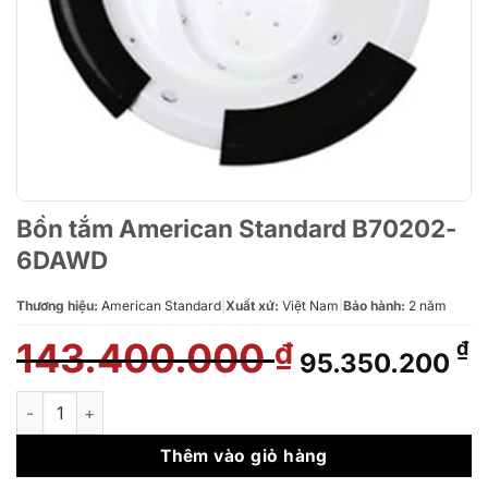
Bồn tắm American Standard B70202-
6DAWD
Thương hiệu:
American Standard
|
Xuất xứ:
Việt Nam
|
Bảo hành:
2 năm
143.400.000
Giá
G
₫
₫
95.350.200
gốc
h
là:
t
Bồn tắm American Standard B70202-6DAWD số lượng
143.400.000 ₫
l
9
Thêm vào giỏ hàng