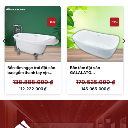
-19%
-19%
Bồn tắm ngọc trai đặt sàn
Bồn tắm đặt sàn
bao gồm thanh tay vịn
GALALATO
PPY1610HIPTE#S
PJY1734PWEN#MW
138.888.000
₫
179.525.000
₫
TVBF412
Giá
Giá
112.222.000
₫
145.065.000
₫
gốc
gốc
Giá
Giá
là:
là:
hiện
hiện
138.888.000 ₫.
179.525.000 ₫.
tại
tại
là:
là:
112.222.000 ₫.
145.065.000 ₫.