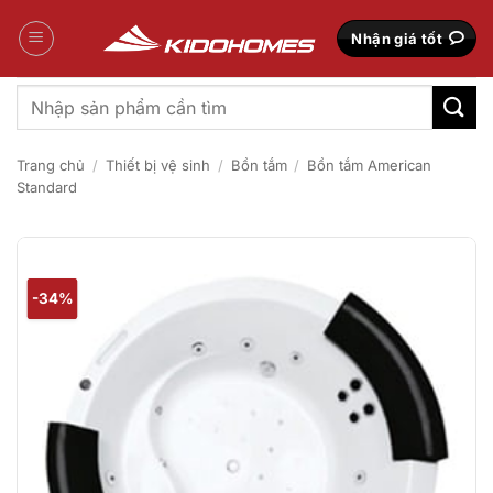
Bỏ
qua
Nhận giá tốt
nội
dung
Tìm
kiếm:
Trang chủ
/
Thiết bị vệ sinh
/
Bồn tắm
/
Bồn tắm American
Standard
-34%