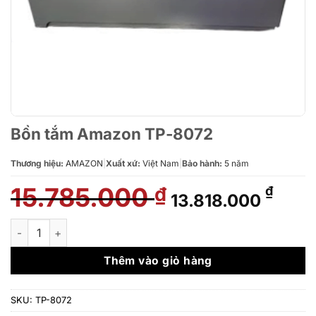
Bồn tắm Amazon TP-8072
Thương hiệu:
AMAZON
|
Xuất xứ:
Việt Nam
|
Bảo hành:
5 năm
15.785.000
Giá
Giá
₫
₫
13.818.000
gốc
hiện
là:
tại
Bồn tắm Amazon TP-8072 số lượng
15.785.000 ₫.
là:
13.81
Thêm vào giỏ hàng
SKU:
TP-8072