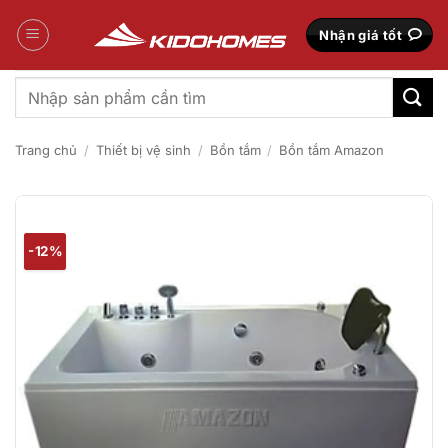
Bỏ
qua
Nhận giá tốt
nội
dung
Tìm
kiếm:
Trang chủ
/
Thiết bị vệ sinh
/
Bồn tắm
/
Bồn tắm Amazon
-12%