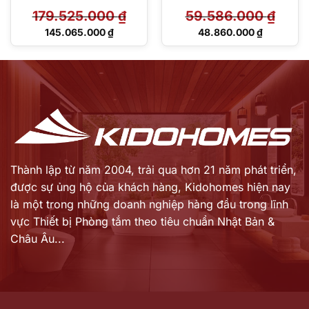
PJY1744WPWEN#MW
3B TVBF412
179.525.000
₫
59.586.000
₫
TVBF412
Giá
Giá
145.065.000
₫
48.860.000
₫
gốc
gốc
Giá
Giá
là:
là:
hiện
hiện
179.525.000 ₫.
59.586.000 ₫.
tại
tại
là:
là:
145.065.000 ₫.
48.860.000 ₫.
Thành lập từ năm 2004, trải qua hơn 21 năm phát triển,
được sự ủng hộ của khách hàng,
Kidohomes hiện nay
là một trong những doanh nghiệp hàng đầu trong lĩnh
vực Thiết bị Phòng tắm theo tiêu chuẩn Nhật Bản &
Châu Âu...