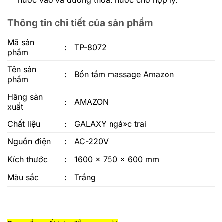
nước vào và đường thoát nước cho hợp lý.
Thông tin chi tiết của sản phẩm
Mã sản
:
TP-8072
phẩm
Tên sản
:
Bồn tắm massage Amazon
phẩm
Hãng sản
:
AMAZON
xuất
Chất liệu
:
GALAXY ngá»c trai
Nguồn điện
:
AC-220V
Kích thước
:
1600 x 750 x 600 mm
Màu sắc
:
Trắng