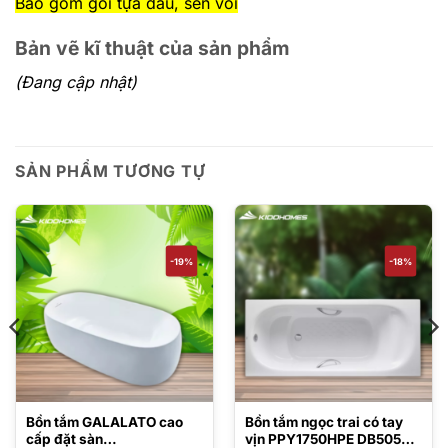
Bao gồm gối tựa đầu, sen vòi
Bản vẽ kĩ thuật của sản phẩm
(Đang cập nhật)
SẢN PHẨM TƯƠNG TỰ
-19%
-18%
Bồn tắm GALALATO cao
Bồn tắm ngọc trai có tay
cấp đặt sàn
vịn PPY1750HPE DB505R-