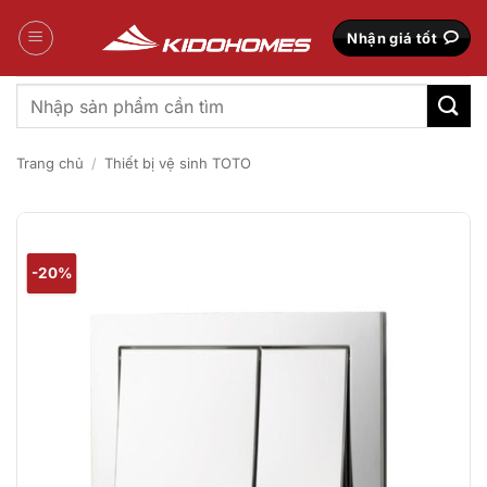
Bỏ
qua
Nhận giá tốt
nội
dung
Tìm
kiếm:
Trang chủ
/
Thiết bị vệ sinh TOTO
-20%