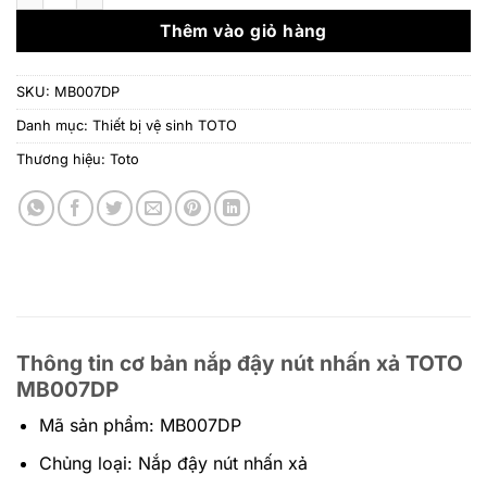
1.669.000 ₫.
là:
1.339.2
Thêm vào giỏ hàng
SKU:
MB007DP
Danh mục:
Thiết bị vệ sinh TOTO
Thương hiệu:
Toto
Thông tin cơ bản nắp đậy nút nhấn xả TOTO
MB007DP
Mã sản phẩm: MB007DP
Chủng loại: Nắp đậy nút nhấn xả