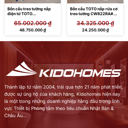
Bồn cầu treo tường nắp
Bồn cầu TOTO nắp rửa cơ
điện tử TOTO
treo tường CW822RA#W
CW812REA/TCF47360GA
TCW1211A#NW1 WH172A
65.002.000
₫
34.325.000
₫
A/WH172AT/TCA546/MB1
MB176G#WH
75M#SS
Giá
Giá
48.750.000
₫
24.250.000
₫
gốc
gốc
Giá
Giá
là:
là:
hiện
hiện
65.002.000 ₫.
34.325.000 ₫.
tại
tại
là:
là:
48.750.000 ₫.
24.250.000 ₫.
Thành lập từ năm 2004, trải qua hơn 21 năm phát triển,
được sự ủng hộ của khách hàng,
Kidohomes hiện nay
là một trong những doanh nghiệp hàng đầu trong lĩnh
vực Thiết bị Phòng tắm theo tiêu chuẩn Nhật Bản &
Châu Âu...