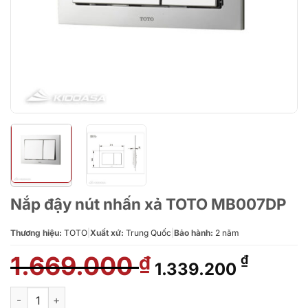
Nắp đậy nút nhấn xả TOTO MB007DP
Thương hiệu:
TOTO
|
Xuất xứ:
Trung Quốc
|
Bảo hành:
2 năm
1.669.000
Giá
Giá
₫
₫
1.339.200
gốc
hiện
là:
tại
Nắp đậy nút nhấn xả TOTO MB007DP số lượng