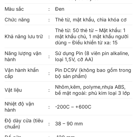
Màu sắc
:
Đen
Chức năng
:
Thẻ từ, mật khẩu, chìa khóa cơ
Thẻ từ: 50 thẻ từ – Mật khẩu: 1
Khả năng lưu trữ
:
mật khẩu chủ, 1 mật khẩu người
dùng – Điểu khiển từ xa: 15
Năng lượng vận
Sử dụng Pin (8 viên pin alkaline,
:
hành
loại 1,5V, cỡ AA)
Vận hành khẩn
Pin DC9V (không bao gồm trong
:
cấp
bộ sản phẩm)
Nhôm,kẽm, polyme,nhựa ABS,
Vật liệu
:
bề mặt ngoài: phủ kim loại 3 lớp
Nhiệt độ vận
:
-200C – +600C
hành
Độ dày cửa (tiêu
:
38 – 90 mm
chuẩn)