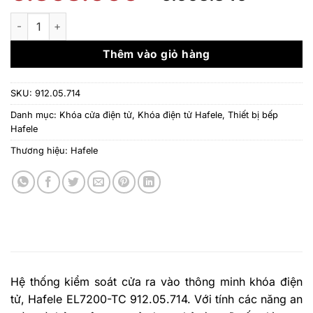
gốc
hiện
là:
tại
Khóa cửa điện tử Hafele EL7200-TC 912.05.714 số lượng
6.368.000 ₫.
là:
5.603.
Thêm vào giỏ hàng
SKU:
912.05.714
Danh mục:
Khóa cửa điện tử
,
Khóa điện tử Hafele
,
Thiết bị bếp
Hafele
Thương hiệu:
Hafele
Hệ thống kiểm soát cửa ra vào thông minh khóa điện
tử, Hafele EL7200-TC 912.05.714. Với tính các năng an