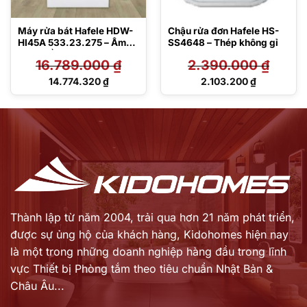
Máy rửa bát Hafele HDW-
Chậu rửa đơn Hafele HS-
HI45A 533.23.275 – Âm
SS4648 – Thép không gỉ
bán phần
16.789.000
₫
2.390.000
₫
Giá
Giá
14.774.320
₫
2.103.200
₫
gốc
gốc
Giá
Giá
là:
là:
hiện
hiện
16.789.000 ₫.
2.390.000 ₫.
tại
tại
là:
là:
14.774.320 ₫.
2.103.200 ₫.
Thành lập từ năm 2004, trải qua hơn 21 năm phát triển,
được sự ủng hộ của khách hàng,
Kidohomes hiện nay
là một trong những doanh nghiệp hàng đầu trong lĩnh
vực Thiết bị Phòng tắm theo tiêu chuẩn Nhật Bản &
Châu Âu...