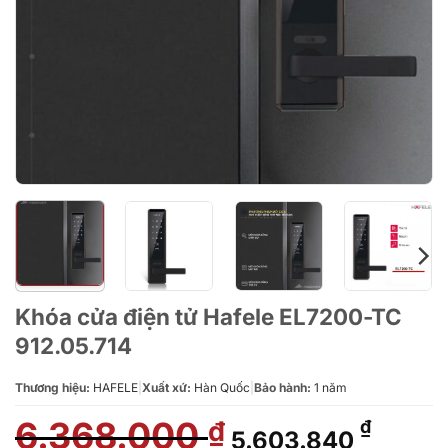
Khóa cửa điện tử Hafele EL7200-TC
912.05.714
Thương hiệu:
HAFELE
|
Xuất xứ:
Hàn Quốc
|
Bảo hành:
1 năm
6.368.000
Giá
Giá
₫
₫
5.603.840