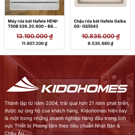
Máy rửa bát Hafele HDW-
Chậu rửa bát Hafele Galba
T50B 539.20.600 – Để
GS- GS5543
bàn
13.190.000
₫
10.836.000
₫
Giá
Giá
11.607.200
₫
9.535.680
₫
gốc
gốc
Giá
Giá
là:
là:
hiện
hiện
13.190.000 ₫.
10.836.000 ₫.
tại
tại
là:
là:
11.607.200 ₫.
9.535.680 ₫.
Thành lập từ năm 2004, trải qua hơn 21 năm phát triển,
được sự ủng hộ của khách hàng,
Kidohomes hiện nay
là một trong những doanh nghiệp hàng đầu trong lĩnh
vực Thiết bị Phòng tắm theo tiêu chuẩn Nhật Bản &
Châu Âu...