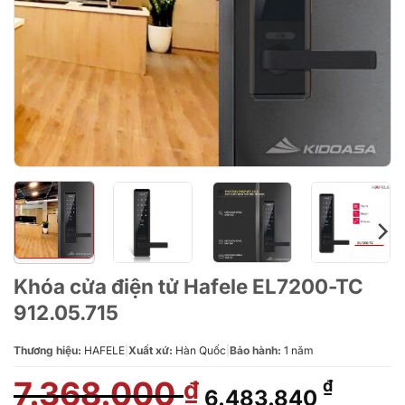
Khóa cửa điện tử Hafele EL7200-TC
912.05.715
Thương hiệu:
HAFELE
|
Xuất xứ:
Hàn Quốc
|
Bảo hành:
1 năm
7.368.000
Giá
Giá
₫
₫
6.483.840