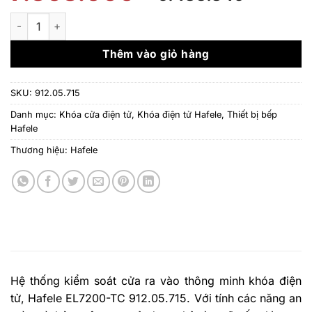
gốc
hiện
là:
tại
Khóa cửa điện tử Hafele EL7200-TC 912.05.715 số lượng
7.368.000 ₫.
là:
6.483.
Thêm vào giỏ hàng
SKU:
912.05.715
Danh mục:
Khóa cửa điện tử
,
Khóa điện tử Hafele
,
Thiết bị bếp
Hafele
Thương hiệu:
Hafele
Hệ thống kiểm soát cửa ra vào thông minh khóa điện
tử, Hafele EL7200-TC 912.05.715. Với tính các năng an