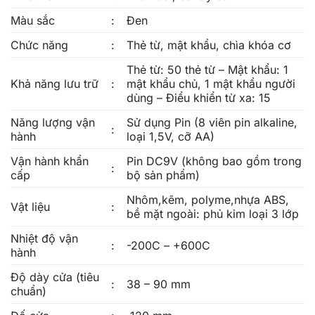
Màu sắc
:
Đen
Chức năng
:
Thẻ từ, mật khẩu, chìa khóa cơ
Thẻ từ: 50 thẻ từ – Mật khẩu: 1
Khả năng lưu trữ
:
mật khẩu chủ, 1 mật khẩu người
dùng – Điểu khiển từ xa: 15
Năng lượng vận
Sử dụng Pin (8 viên pin alkaline,
:
hành
loại 1,5V, cỡ AA)
Vận hành khẩn
Pin DC9V (không bao gồm trong
:
cấp
bộ sản phẩm)
Nhôm,kẽm, polyme,nhựa ABS,
Vật liệu
:
bề mặt ngoài: phủ kim loại 3 lớp
Nhiệt độ vận
:
-200C – +600C
hành
Độ dày cửa (tiêu
:
38 – 90 mm
chuẩn)