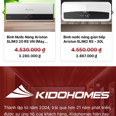
Bình Nước Nóng Ariston
Bình nước nóng gián tiếp
SLIM3 20 RS VN (Máy
Ariston SLIM2 RS – 30L
Nước Nóng Ariston Slim 3
4.530.000
₫
4.550.000
₫
SL3 RS 20L VN) Gián Tiếp
Ngang 2500W
Giá
Giá
3.280.000
₫
3.867.000
₫
gốc
gốc
Giá
Giá
là:
là:
hiện
hiện
4.530.000 ₫.
4.550.000 ₫.
tại
tại
là:
là:
3.280.000 ₫.
3.867.000 ₫.
Thành lập từ năm 2004, trải qua hơn 21 năm phát triển,
được sự ủng hộ của khách hàng,
Kidohomes hiện nay