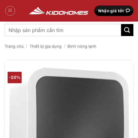
Bỏ
qua
Nhận giá tốt
nội
dung
Tìm
kiếm:
Trang chủ
/
Thiết bị gia dụng
/
Bình nóng lạnh
-20%