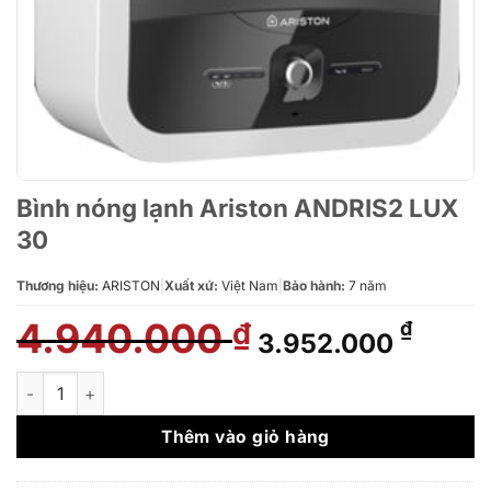
Bình nóng lạnh Ariston ANDRIS2 LUX
30
Thương hiệu:
ARISTON
|
Xuất xứ:
Việt Nam
|
Bảo hành:
7 năm
4.940.000
Giá
Giá
₫
₫
3.952.000
gốc
hiện
là:
tại
Bình nóng lạnh Ariston ANDRIS2 LUX 30 số lượng
4.940.000 ₫.
là:
3.952
Thêm vào giỏ hàng