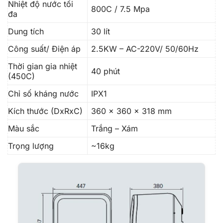
Nhiệt độ nước tối
800C / 7.5 Mpa
đa
Dung tích
30 lít
Công suất/ Điện áp
2.5KW – AC-220V/ 50/60Hz
Thời gian gia nhiệt
40 phút
(450C)
Chỉ số kháng nước
IPX1
Kích thước (DxRxC)
360 x 360 x 318 mm
Màu sắc
Trắng – Xám
Trọng lượng
~16kg