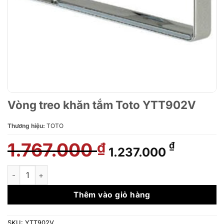
Vòng treo khăn tắm Toto YTT902V
Thương hiệu:
TOTO
1.767.000
Giá
Giá
₫
₫
1.237.000
gốc
hiện
là:
tại
Vòng treo khăn tắm Toto YTT902V số lượng
1.767.000 ₫.
là:
1.237.00
Thêm vào giỏ hàng
SKU:
YTT902V