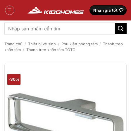
Bỏ
qua
Nhận giá tốt
nội
dung
Tìm
kiếm:
Trang chủ
/
Thiết bị vệ sinh
/
Phụ kiện phòng tắm
/
Thanh treo
khăn tắm
/
Thanh treo khăn tắm TOTO
-30%