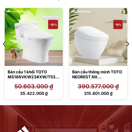
-30%
-19%
Bàn cầu 1 khối TOTO
Bàn cầu thông minh TOTO
MS188VKW23#XW/T53P1
NEOREST NX
00VR kèm nắp rửa điện tử
CS903KVT#NW1/T53P10
50.603.000
₫
390.577.000
₫
TCF47360GAA
0VR
Giá
Giá
35.422.000
₫
315.601.000
₫
gốc
gốc
Giá
Giá
là:
là:
hiện
hiện
50.603.000 ₫.
390.577.000 ₫.
tại
tại
là:
là:
35.422.000 ₫.
315.601.000 ₫.