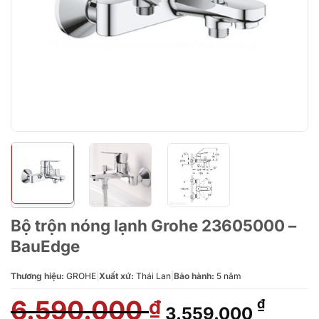
Bộ trộn nóng lạnh Grohe 23605000 –
BauEdge
Thương hiệu:
GROHE
|
Xuất xứ:
Thái Lan
|
Bảo hành:
5 năm
6.590.000
Giá
Giá
₫
₫
3.559.000