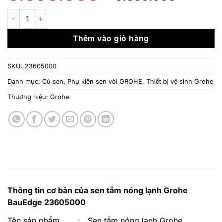
gốc
hiện
là:
tại
Bộ trộn nóng lạnh Grohe 23605000 - BauEdge số lượng
6.590.000 ₫.
là:
3.559.
Thêm vào giỏ hàng
SKU:
23605000
Danh mục:
Củ sen
,
Phụ kiện sen vòi GROHE
,
Thiết bị vệ sinh Grohe
Thương hiệu:
Grohe
Thông tin cơ bản của sen tắm nóng lạnh Grohe
BauEdge 23605000
Tên sản phẩm
:
Sen tắm nóng lạnh Grohe