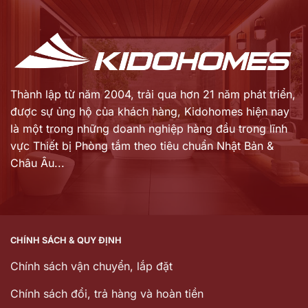
là:
là:
2.763.000 ₫.
8.344.000 ₫.
Thành lập từ năm 2004, trải qua hơn 21 năm phát triển,
được sự ủng hộ của khách hàng,
Kidohomes hiện nay
là một trong những doanh nghiệp hàng đầu trong lĩnh
vực Thiết bị Phòng tắm theo tiêu chuẩn Nhật Bản &
Châu Âu...
CHÍNH SÁCH & QUY ĐỊNH
Chính sách vận chuyển, lắp đặt
Chính sách đổi, trả hàng và hoàn tiền