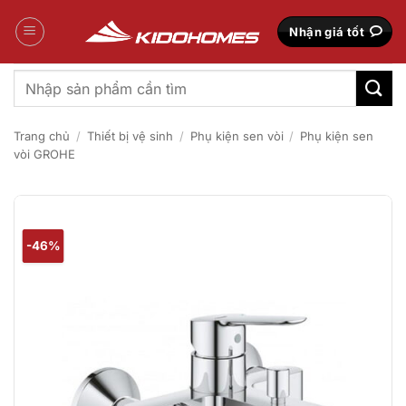
Bỏ
qua
Nhận giá tốt
nội
dung
Tìm
kiếm:
Trang chủ
/
Thiết bị vệ sinh
/
Phụ kiện sen vòi
/
Phụ kiện sen
vòi GROHE
-46%