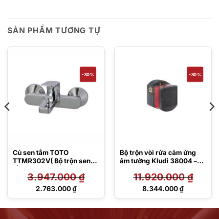
SẢN PHẨM TƯƠNG TỰ
-30%
-30%
Củ sen tắm TOTO
Bộ trộn vòi rửa cảm ứng
TTMR302V( Bộ trộn sen
âm tường Kludi 38004 –
tắm)
Pin 6V
3.947.000
₫
11.920.000
₫
Giá
Giá
2.763.000
₫
8.344.000
₫
gốc
gốc
Giá
Giá
là:
là:
hiện
hiện
3.947.000 ₫.
11.920.000 ₫.
tại
tại