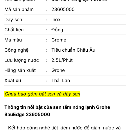
Mã sản phẩm
:
23605000
Dây sen
:
Inox
Chất liệu
:
Đồng
Mạ màu
:
Crome
Công nghệ
:
Tiêu chuẩn Châu Âu
Lưu lượng nước
:
2.5L/Phút
Hãng sản xuất
:
Grohe
Xuất xứ
:
Thái Lan
Chưa bao gồm bát sen và dây sen
Thông tin nổi bật của sen tắm nóng lạnh Grohe
BauEdge
23605000
– Kết hợp công nghệ tiết kiệm nước để giảm nước và