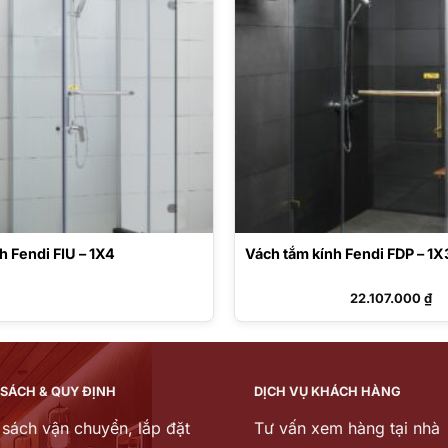
h Fendi FIU – 1X4
Vách tắm kính Fendi FDP – 1X
22.107.000
₫
 SÁCH & QUY ĐỊNH
DỊCH VỤ KHÁCH HÀNG
 sách vận chuyển, lắp đặt
Tư vấn xem hàng tại nhà