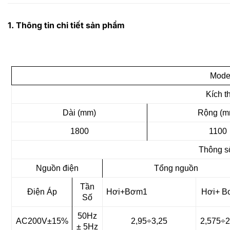
1. Thông tin chi tiết sản phẩm
Mode
Kích t
Dài (mm)
Rộng (m
1800
1100
Thông s
Nguồn điện
Tổng nguồn
Tần
Điện Áp
Hơi+Bơm1
Hơi+ 
Số
50Hz
AC200V±15%
2,95÷3,25
2,575÷2
± 5Hz