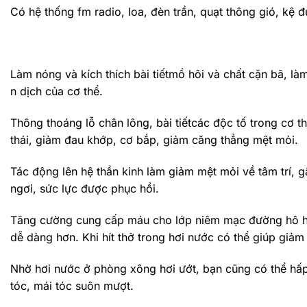
Có hệ thống fm radio, loa, đèn trần, quạt thông gió, kệ 
Làm nóng và kích thích bài tiếtmồ hôi và chất cặn bã, l
n dịch của cơ thể.
Thông thoáng lỗ chân lông, bài tiếtcác độc tố trong cơ 
thái, giảm đau khớp, cơ bắp, giảm căng thẳng mệt mỏi.
Tác động lên hệ thần kinh làm giảm mệt mỏi về tâm trí, 
ngơi, sức lực được phục hồi.
Tăng cường cung cấp máu cho lớp niêm mạc đường hô hấp
dễ dàng hơn. Khi hít thở trong hơi nước có thể giúp giả
Nhờ hơi nước ở phòng xông hơi ướt, bạn cũng có thể hấp
tóc, mái tóc suôn mượt.