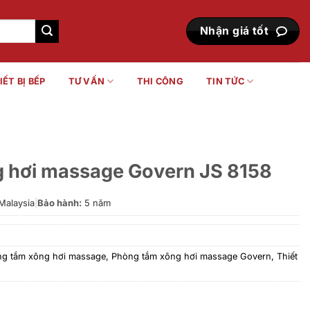
Nhận giá tốt
IẾT BỊ BẾP
TƯ VẤN
THI CÔNG
TIN TỨC
 hơi massage Govern JS 8158
Malaysia
|
Bảo hành:
5 năm
g tắm xông hơi massage
,
Phòng tắm xông hơi massage Govern
,
Thiết