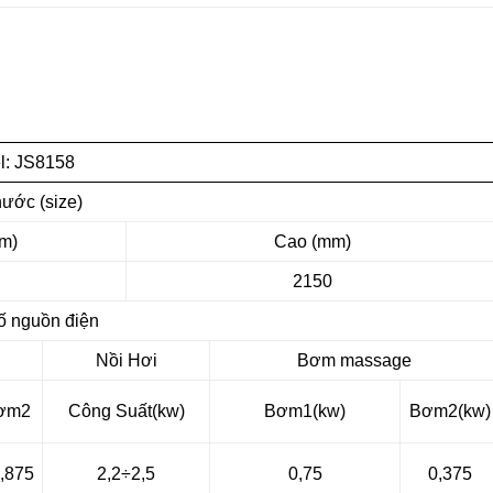
l: JS8158
hước (size)
m)
Cao (mm)
2150
ố nguồn điện
Nồi Hơi
Bơm massage
Bơm2
Công Suất(kw)
Bơm1(kw)
Bơm2(kw)
,875
2,2÷2,5
0,75
0,375