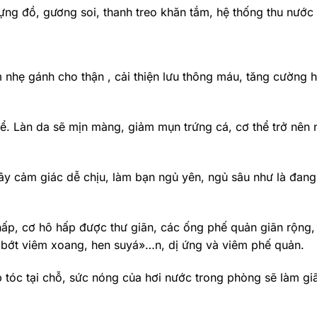
đựng đồ, gương soi, thanh treo khăn tắm, hệ thống thu nước
àm nhẹ gánh cho thận , cải thiện lưu thông máu, tăng cường
thể. Làn da sẽ mịn màng, giảm mụn trứng cá, cơ thể trở nên
gây cảm giác dễ chịu, làm bạn ngủ yên, ngủ sâu như là đan
, cơ hô hấp được thư giãn, các ống phế quản giãn rộng, h
m bớt viêm xoang, hen suyá»…n, dị ứng và viêm phế quản.
 tóc tại chỗ, sức nóng của hơi nước trong phòng sẽ làm gi