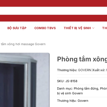
BỘ SƯU TẬP
COMBO TBVS
THIẾT BỊ VỆ SINH
TH
 tắm xông hơi massage Govern
Phòng tắm xông
Thương hiệu:
GOVERN
|
Xuất xứ:
SKU:
JS-8158
Danh mục:
Phòng tắm đứng
,
Phòn
bị vệ sinh Govern
Thương hiệu:
Govern