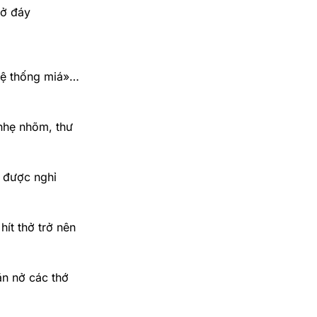
 ở đáy
 hệ thống miá»…
 nhẹ nhõm, thư
g được nghỉ
ít thở trở nên
ãn nở các thớ