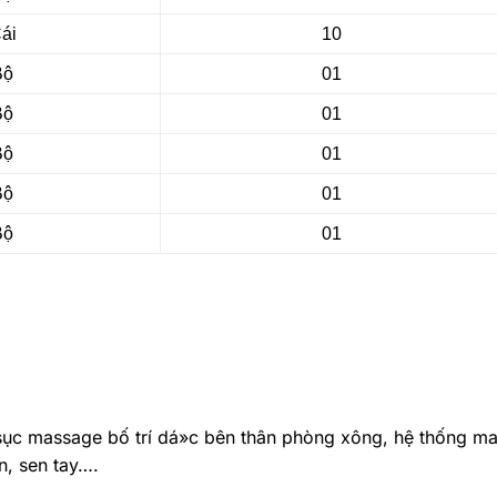
ái
10
Bộ
01
Bộ
01
Bộ
01
Bộ
01
Bộ
01
ục massage bố trí dá»c bên thân phòng xông, hệ thống m
n, sen tay….