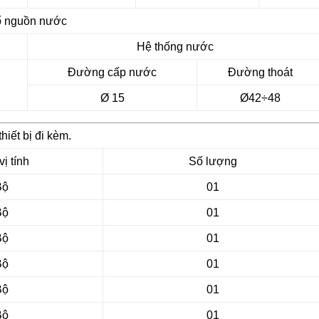
ố nguồn nước
Hệ thống nước
Đường cấp nước
Đường thoát
Ø 15
Ø42÷48
hiết bị đi kèm.
ị tính
Số lượng
Bộ
01
Bộ
01
Bộ
01
Bộ
01
Bộ
01
Bộ
01