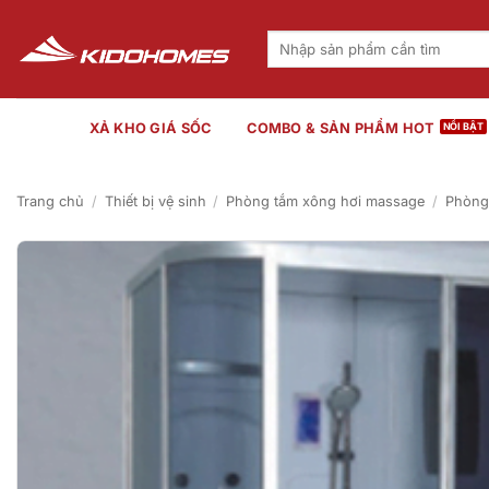
Bỏ
qua
Tìm
kiếm:
nội
dung
XẢ KHO GIÁ SỐC
COMBO & SẢN PHẨM HOT
Trang chủ
/
Thiết bị vệ sinh
/
Phòng tắm xông hơi massage
/
Phòng