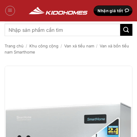
Bỏ
qua
Nhận giá tốt
nội
dung
Tìm
kiếm:
Trang chủ
/
Khu công cộng
/
Van xả tiểu nam
/
Van xả bồn tiểu
nam Smarthome