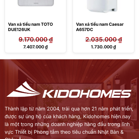
Van xả tiểu nam TOTO
Van xả tiểu nam Caesar
DUE126UK
A657DC
9.170.000
₫
2.035.000
₫
Giá
Giá
7.407.000
₫
1.730.000
₫
gốc
gốc
Giá
Giá
là:
là:
hiện
hiện
9.170.000 ₫.
2.035.000 ₫.
tại
tại
là:
là:
7.407.000 ₫.
1.730.000 ₫.
Thành lập từ năm 2004, trải qua hơn 21 năm phát triển,
được sự ủng hộ của khách hàng,
Kidohomes hiện nay
là một trong những doanh nghiệp hàng đầu trong lĩnh
vực Thiết bị Phòng tắm theo tiêu chuẩn Nhật Bản &