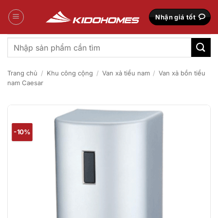
Bỏ
qua
Nhận giá tốt
nội
dung
Tìm
kiếm:
Trang chủ
/
Khu công cộng
/
Van xả tiểu nam
/
Van xả bồn tiểu
nam Caesar
-10%