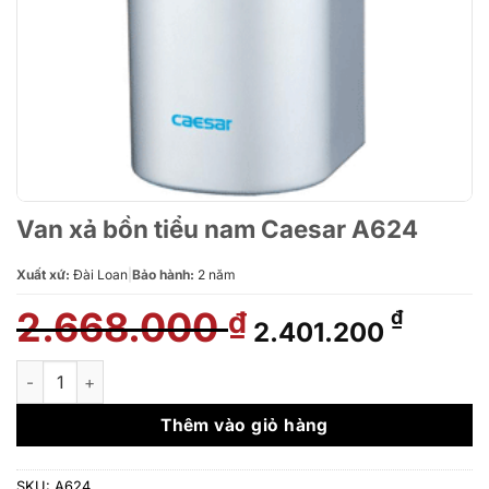
Van xả bồn tiểu nam Caesar A624
Xuất xứ:
Đài Loan
|
Bảo hành:
2 năm
2.668.000
Giá
Giá
₫
₫
2.401.200
gốc
hiện
là:
tại
Van xả bồn tiểu nam Caesar A624 số lượng
2.668.000 ₫.
là:
2.401.
Thêm vào giỏ hàng
SKU:
A624