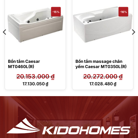
-15%
-16%
Bồn tắm Caesar
Bồn tắm massage chân
MT0460L(R)
yếm Caesar MT0350L(R)
20.153.000
₫
20.272.000
₫
Giá
Giá
17.130.050
₫
17.028.480
₫
gốc
gốc
Giá
Giá
là:
là:
hiện
hiện
20.153.000 ₫.
20.272.000 ₫.
tại
tại
là:
là:
17.130.050 ₫.
17.028.480 ₫.