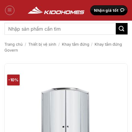
Bỏ
qua
Nhận giá tốt
nội
dung
Tìm
kiếm:
Trang chủ
/
Thiết bị vệ sinh
/
Khay tắm đứng
/
Khay tắm đứng
Govern
-10%