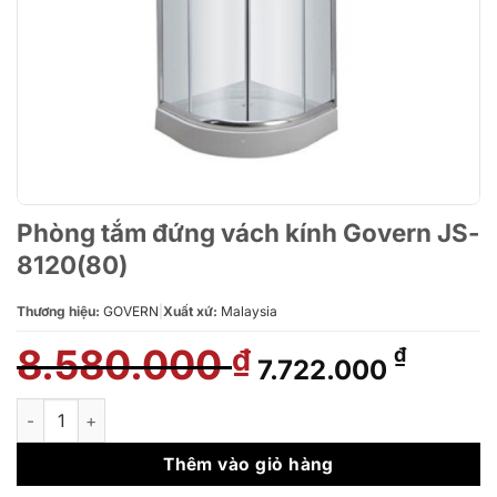
Phòng tắm đứng vách kính Govern JS-
8120(80)
Thương hiệu:
GOVERN
|
Xuất xứ:
Malaysia
8.580.000
Giá
Giá
₫
₫
7.722.000
gốc
hiện
là:
tại
Phòng tắm đứng vách kính Govern JS-8120(80) số lượng
8.580.000 ₫.
là:
7.722.
Thêm vào giỏ hàng