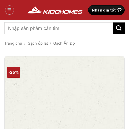
Bỏ
qua
Nhận giá tốt
nội
dung
Tìm
kiếm:
Trang chủ
/
Gạch ốp lát
/
Gạch Ấn Độ
-25%