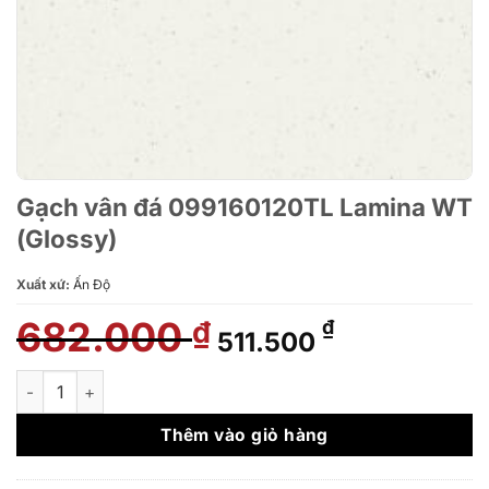
Gạch vân đá 099160120TL Lamina WT
(Glossy)
Xuất xứ:
Ấn Độ
682.000
Giá
Giá
₫
₫
511.500
gốc
hiện
là:
tại
Gạch vân đá 099160120TL Lamina WT (Glossy) số lượng
682.000 ₫.
là:
511.500 ₫.
Thêm vào giỏ hàng