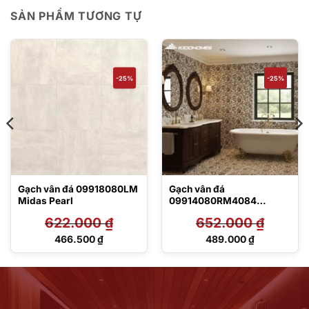
SẢN PHẨM TƯƠNG TỰ
-25%
-25%
Gạch vân đá 09918080LM
Gạch vân đá
Midas Pearl
09914080RM4084
Mosaico Crema Décor
622.000
₫
652.000
₫
Giá
Giá
466.500
₫
489.000
₫
gốc
gốc
Giá
Giá
là:
là:
hiện
hiện
622.000 ₫.
652.000 ₫.
tại
tại
là:
là:
466.500 ₫.
489.000 ₫.