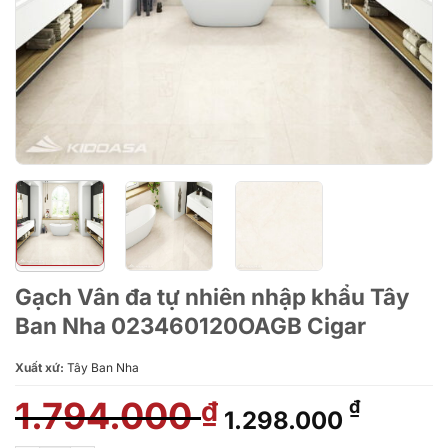
Gạch Vân đa tự nhiên nhập khẩu Tây
Ban Nha 023460120OAGB Cigar
Xuất xứ:
Tây Ban Nha
1.794.000
Giá
Giá
₫
₫
1.298.000
gốc
hiện