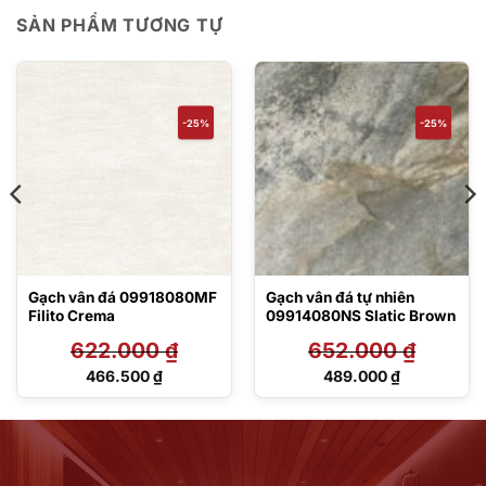
SẢN PHẨM TƯƠNG TỰ
-25%
-25%
Gạch vân đá 09918080MF
Gạch vân đá tự nhiên
Filito Crema
09914080NS Slatic Brown
622.000
₫
652.000
₫
Giá
Giá
466.500
₫
489.000
₫
gốc
gốc
Giá
Giá
là:
là:
hiện
hiện
622.000 ₫.
652.000 ₫.
tại
tại
là:
là:
466.500 ₫.
489.000 ₫.