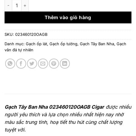
là:
tại
Gạch Vân đa tự nhiên nhập khẩu Tây Ban Nha 023460120OAGB
1.794.000 ₫.
là:
1.298.0
Thêm vào giỏ hàng
SKU:
023460120OAGB
Danh mục:
Gạch ốp lát
,
Gạch ốp tường
,
Gạch Tây Ban Nha
,
Gạch
vân đá tự nhiên
Gạch Tây Ban Nha 023460120OAGB Cigar
được nhiều
người yêu thích và lựa chọn nhiều nhất hiện nay nhờ
màu sắc trung tính, hoạ tiết thu hút cùng chất lượng
tuyệt vời.