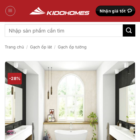
Bỏ
qua
Nhận giá tốt
nội
dung
Tìm
kiếm:
Trang chủ
/
Gạch ốp lát
/
Gạch ốp tường
-28%