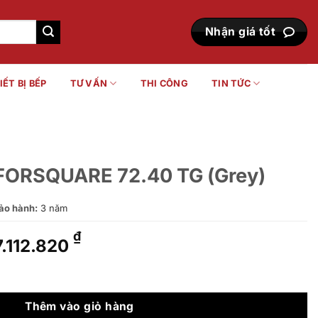
Nhận giá tốt
IẾT BỊ BẾP
TƯ VẤN
THI CÔNG
TIN TỨC
FORSQUARE 72.40 TG (Grey)
ảo hành:
3 năm
Giá
Giá
₫
7.112.820
gốc
hiện
à:
tại
40 TG (Grey) số lượng
9.119.000 ₫.
là:
7.112.820 ₫.
Thêm vào giỏ hàng