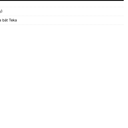
y)
a bát Teka