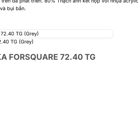
 trên đà phát triển. 80% Thạch anh kết hợp với nhựa acryli
 và bụi bẩn.
.40 TG (Grey)
EKA
FORSQUARE 72.40 TG