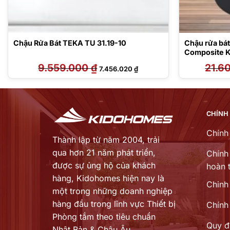
Chậu Rửa Bát TEKA TU 31.19-10
Chậu rửa bát
Composite 
9.559.000
₫
Giá
Giá
21.6
7.456.020
₫
gốc
hiện
là:
tại
9.559.000 ₫.
là:
 ₫.
7.456.020 ₫.
CHÍNH
Chính
Thành lập từ năm 2004, trải
qua hơn 21 năm phát triển,
Chính 
được sự ủng hộ của khách
hoàn t
hàng,
Kidohomes hiện nay là
Chinh
một trong những doanh nghiệp
hàng đầu trong lĩnh vực Thiết bị
Chính
Phòng tắm theo tiêu chuẩn
Quy đ
Nhật Bản & Châu Âu...