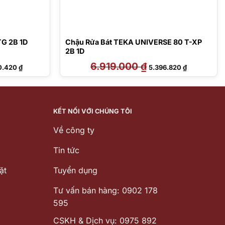
G 2B 1D
Chậu Rửa Bát TEKA UNIVERSE 80 T-XP
2B 1D
Giá
6.919.000
₫
Giá
Giá
0.420
₫
5.396.820
₫
hiện
gốc
hiện
tại
là:
tại
9.000 ₫.
là:
6.919.000 ₫.
là:
9.000.420 ₫.
5.396.820 ₫
KẾT NỐI VỚI CHÚNG TÔI
Về công ty
Tin tức
ặt
Tuyển dụng
Tư vấn bán hàng: 0902 178
595
CSKH & Dịch vụ: 0975 892