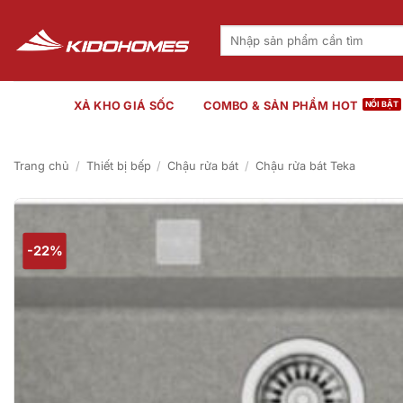
Bỏ
qua
Tìm
kiếm:
nội
dung
XẢ KHO GIÁ SỐC
COMBO & SẢN PHẨM HOT
Trang chủ
/
Thiết bị bếp
/
Chậu rửa bát
/
Chậu rửa bát Teka
-22%