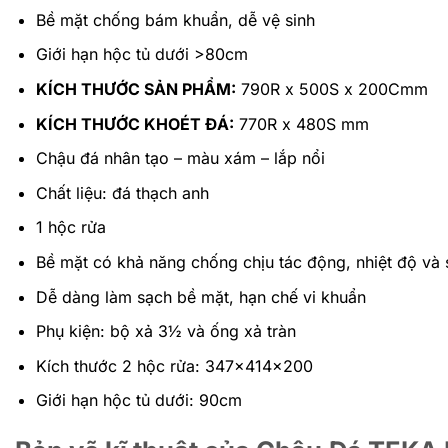
Bề mặt chống bám khuẩn, dễ vệ sinh
Giới hạn hộc tủ dưới >80cm
KÍCH THƯỚC SẢN PHẨM:
790R x 500S x 200Cmm
KÍCH THƯỚC KHOÉT ĐÁ:
770R x 480S mm
Chậu đá nhân tạo – màu xám – lắp nổi
Chất liệu: đá thạch anh
1 hộc rửa
Bề mặt có khả năng chống chịu tác động, nhiệt độ và 
Dễ dàng làm sạch bề mặt, hạn chế vi khuẩn
Phụ kiện: bộ xả 3½ và ống xả tràn
Kích thước 2 hộc rửa: 347x414x200
Giới hạn hộc tủ dưới: 90cm