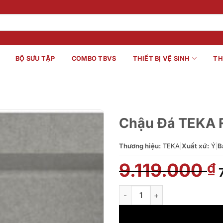
BỘ SƯU TẬP
COMBO TBVS
THIẾT BỊ VỆ SINH
TH
Chậu Đá TEKA 
Thương hiệu:
TEKA
|
Xuất xứ:
Ý
|
B
9.119.000
₫
l
Chậu Đá TEKA FORSQUARE 72.