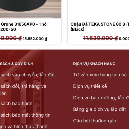
 Grohe 31656AP0 – 1 hố
Chậu Đá TEKA STONE 80 B-T
K200-50
(Black)
00.000
₫
Giá
Giá
11.539.000
₫
Giá
15.552.000
₫
9.00
gốc
hiện
gốc
là:
tại
là:
21.600.000 ₫.
là:
11.53
15.552.000 ₫.
 SÁCH & QUY ĐỊNH
DỊCH VỤ KHÁCH HÀNG
 sách vận chuyển, lắp đặt
Tư vấn xem hàng tại nhà
sách đổi, trả hàng và
Dịch vụ thiết kế
iền
Dịch vu bảo dưỡng, lắp đ
 sách bảo hành
Bảng giá dịch vụ lắp đặt
 sách bảo mật thông tin
Câu hỏi thường gặp
ịnh và hình thức thanh