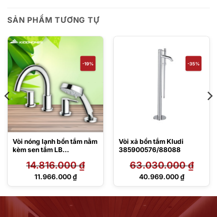
SẢN PHẨM TƯƠNG TỰ
-19%
-35%
Vòi nóng lạnh bồn tắm nằm
Vòi xả bồn tắm Kludi
kèm sen tắm LB
385900576/88088
TBS01202BA
14.816.000
₫
63.030.000
₫
Giá
Giá
11.966.000
₫
40.969.000
₫
gốc
gốc
Giá
Giá
là:
là:
hiện
hiện
14.816.000 ₫.
63.030.000 ₫.
tại
tại
là:
là:
11.966.000 ₫.
40.969.000 ₫.