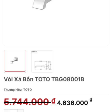
Vòi Xả Bồn TOTO TBG08001B
Thương hiệu:
TOTO
5.744.000
Giá
Giá
₫
₫
4.636.000
gốc
hiện
là:
tại
Vòi Xả Bồn TOTO TBG08001B số lượng