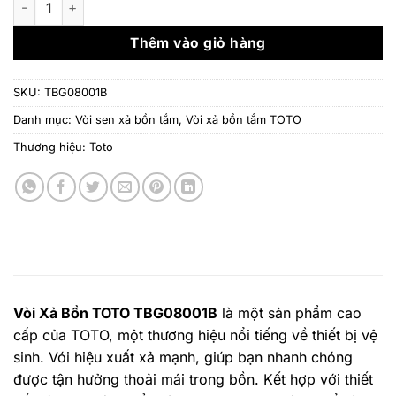
5.744.000 ₫.
là:
4.636.
Thêm vào giỏ hàng
SKU:
TBG08001B
Danh mục:
Vòi sen xả bồn tắm
,
Vòi xả bồn tắm TOTO
Thương hiệu:
Toto
Vòi Xả Bồn TOTO TBG08001B
là một sản phẩm cao
cấp của TOTO, một thương hiệu nổi tiếng về thiết bị vệ
sinh. Vói hiệu xuất xả mạnh, giúp bạn nhanh chóng
được tận hưởng thoải mái trong bồn. Kết hợp với thiết