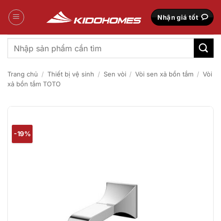
Bỏ
qua
Nhận giá tốt
nội
dung
Tìm
kiếm:
Trang chủ
/
Thiết bị vệ sinh
/
Sen vòi
/
Vòi sen xả bồn tắm
/
Vòi
xả bồn tắm TOTO
-19%