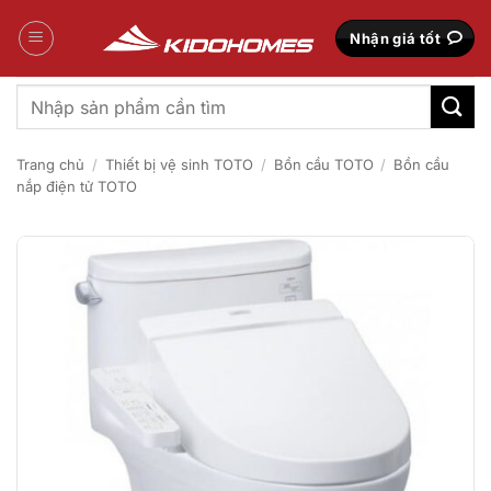
Bỏ
qua
Nhận giá tốt
nội
dung
Tìm
kiếm:
Trang chủ
/
Thiết bị vệ sinh TOTO
/
Bồn cầu TOTO
/
Bồn cầu
nắp điện tử TOTO