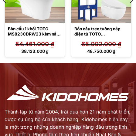
Bàn cầu 1 khối TOTO
Bồn cầu treo tường nắp
MS823CDRW23 kèm nắp
điện tử TOTO
rửa điện tử TCF47360GAA
CW812REA/TCF47360GA
54.461.000
₫
65.002.000
₫
A/WH172AT/TCA546/MB1
75M#SS
Giá
Giá
38.123.000
₫
48.750.000
₫
gốc
gốc
Giá
Giá
là:
là:
hiện
hiện
54.461.000 ₫.
65.002.000 ₫.
tại
tại
là:
là:
38.123.000 ₫.
48.750.000 ₫.
Thành lập từ năm 2004, trải qua hơn 21 năm phát triển,
được sự ủng hộ của khách hàng,
Kidohomes hiện nay
là một trong những doanh nghiệp hàng đầu trong lĩnh
vực Thiết bị Phòng tắm theo tiêu chuẩn Nhật Bản &