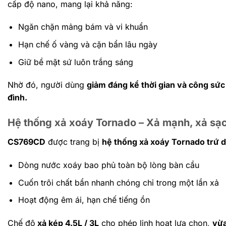
cấp độ nano, mang lại khả năng:
Ngăn chặn mảng bám và vi khuẩn
Hạn chế ố vàng và cặn bẩn lâu ngày
Giữ bề mặt sứ luôn trắng sáng
Nhờ đó, người dùng
giảm đáng kể thời gian và công sức
đình.
Hệ thống xả xoáy Tornado – Xả mạnh, xả sạ
CS769CD
được trang bị
hệ thống xả xoáy Tornado trứ 
Dòng nước xoáy bao phủ toàn bộ lòng bàn cầu
Cuốn trôi chất bẩn nhanh chóng chỉ trong một lần xả
Hoạt động êm ái, hạn chế tiếng ồn
Chế độ
xả kép 4.5L / 3L
cho phép linh hoạt lựa chọn,
vừa