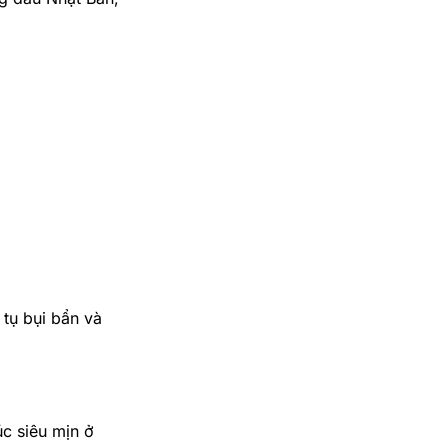
 tụ bụi bẩn và
c siêu mịn ở