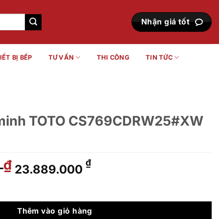
Nhận giá tốt
IẾT BỊ BẾP
TƯ VẤN
THI CÔNG
TIN TỨC
g minh TOTO CS769CDRW25#XW
0
Giá
Giá
₫
₫
23.889.000
gốc
hiện
là:
tại
S769CDRW25#XW số lượng
29.563.000 ₫.
là:
23.889.000 ₫.
Thêm vào giỏ hàng