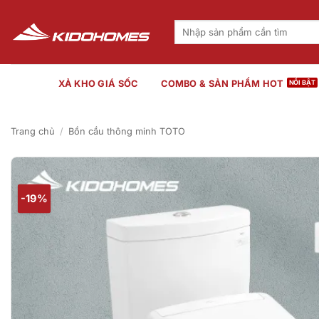
Bỏ
qua
Tìm
kiếm:
nội
dung
XẢ KHO GIÁ SỐC
COMBO & SẢN PHẨM HOT
Trang chủ
/
Bồn cầu thông minh TOTO
-19%