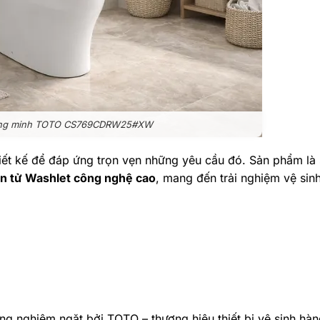
ông minh TOTO CS769CDRW25#XW
ết kế để đáp ứng trọn vẹn những yêu cầu đó. Sản phẩm là 
iện tử Washlet công nghệ cao
, mang đến trải nghiệm vệ sin
ng nghiêm ngặt bởi TOTO – thương hiệu thiết bị vệ sinh hà