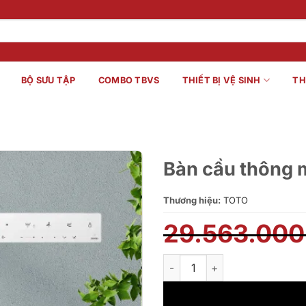
BỘ SƯU TẬP
COMBO TBVS
THIẾT BỊ VỆ SINH
TH
Bàn cầu thôn
Thương hiệu:
TOTO
29.563.00
Bàn cầu thông minh TOTO C