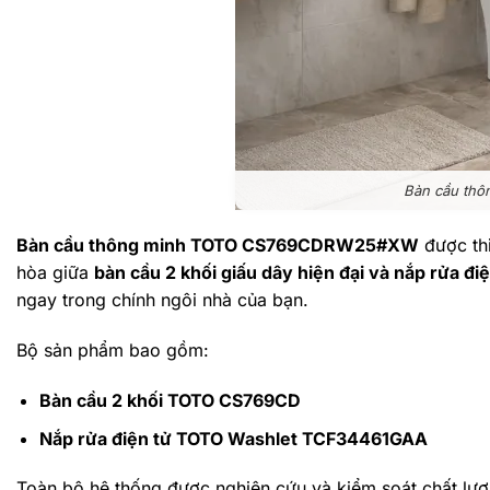
Bàn cầu th
Bàn cầu thông minh TOTO CS769CDRW25#XW
được thi
hòa giữa
bàn cầu 2 khối giấu dây hiện đại và nắp rửa đ
ngay trong chính ngôi nhà của bạn.
Bộ sản phẩm bao gồm:
Bàn cầu 2 khối TOTO CS769CD
Nắp rửa điện tử TOTO Washlet TCF34461GAA
Toàn bộ hệ thống được nghiên cứu và kiểm soát chất lượ