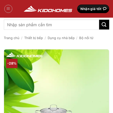
Bỏ
qua
Nhận giá tốt
nội
dung
Tìm
kiếm:
Trang chủ
/
Thiết bị bếp
/
Dụng cụ nhà bếp
/
Bộ nồi từ
-28%