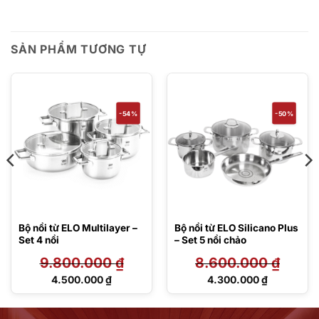
SẢN PHẨM TƯƠNG TỰ
-54%
-50%
Bộ nồi từ ELO Multilayer –
Bộ nồi từ ELO Silicano Plus
Set 4 nồi
– Set 5 nồi chảo
9.800.000
₫
8.600.000
₫
Giá
Giá
4.500.000
₫
4.300.000
₫
gốc
gốc
Giá
Giá
là:
là:
hiện
hiện
9.800.000 ₫.
8.600.000 ₫.
tại
tại