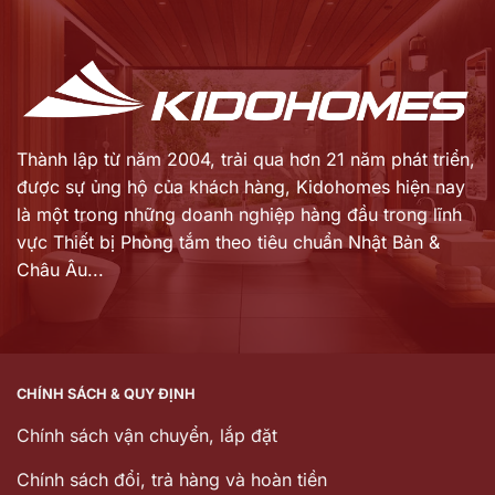
là:
là:
4.500.000 ₫.
4.300.000 ₫.
Thành lập từ năm 2004, trải qua hơn 21 năm phát triển,
được sự ủng hộ của khách hàng,
Kidohomes hiện nay
là một trong những doanh nghiệp hàng đầu trong lĩnh
vực Thiết bị Phòng tắm theo tiêu chuẩn Nhật Bản &
Châu Âu...
CHÍNH SÁCH & QUY ĐỊNH
Chính sách vận chuyển, lắp đặt
Chính sách đổi, trả hàng và hoàn tiền