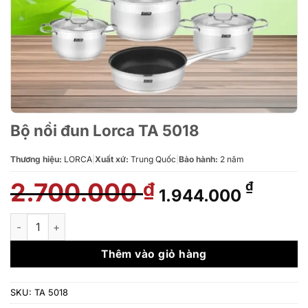
Bộ nồi đun Lorca TA 5018
Thương hiệu:
LORCA
|
Xuất xứ:
Trung Quốc
|
Bảo hành:
2 năm
2.700.000
Giá
Giá
₫
₫
1.944.000
gốc
hiện
là:
tại
Bộ nồi đun Lorca TA 5018 số lượng
2.700.000 ₫.
là:
1.944.
Thêm vào giỏ hàng
SKU:
TA 5018