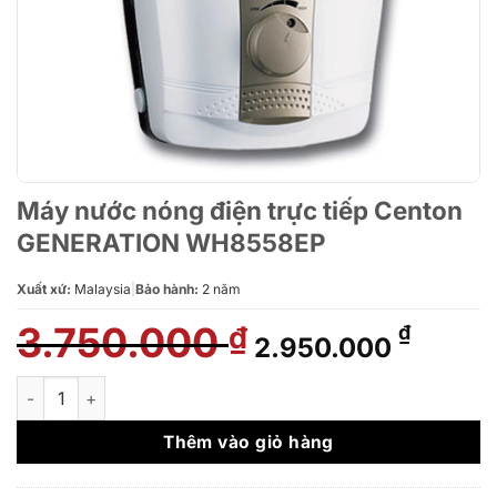
Máy nước nóng điện trực tiếp Centon
GENERATION WH8558EP
Xuất xứ:
Malaysia
|
Bảo hành:
2 năm
3.750.000
Giá
Giá
₫
₫
2.950.000
gốc
hiện
là:
tại
Máy nước nóng điện trực tiếp Centon GENERATION WH8558EP
3.750.000 ₫.
là:
2.950.
Thêm vào giỏ hàng