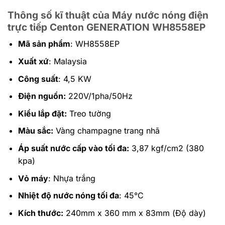
Thông số kĩ thuật của Máy nước nóng điện
trực tiếp Centon GENERATION WH8558EP
Mã sản phẩm
: WH8558EP
Xuất xứ
: Malaysia
Công suất
: 4,5 KW
Điện nguồn:
220V/1pha/50Hz
Kiểu lắp đặt:
Treo tường
Màu sắc:
Vàng champagne trang nhã
Áp suất nước cấp vào tối đa:
3,87 kgf/cm2 (380
kpa)
Vỏ máy
: Nhựa trắng
Nhiệt độ nước nóng tối đa
: 45°C
Kích thước:
240mm x 360 mm x 83mm (Độ dày)