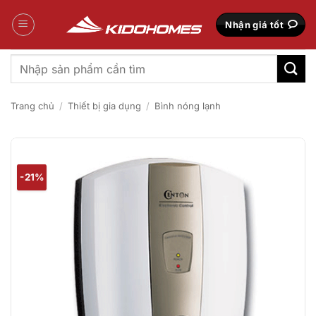
Bỏ
qua
Nhận giá tốt
nội
dung
Tìm
kiếm:
Trang chủ
/
Thiết bị gia dụng
/
Bình nóng lạnh
-21%