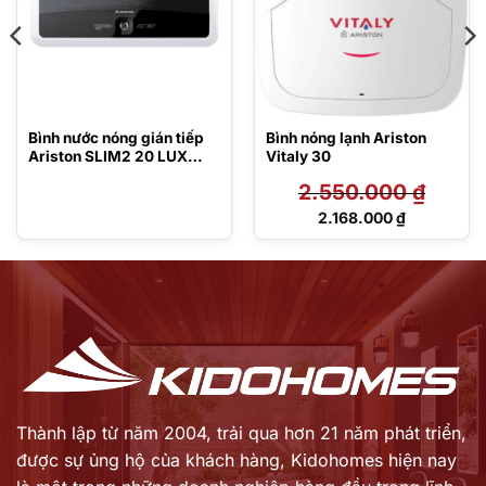
Bình nước nóng gián tiếp
Bình nóng lạnh Ariston
Ariston SLIM2 20 LUX
Vitaly 30
WIFI
2.550.000
₫
Giá
2.168.000
₫
gốc
Giá
là:
hiện
2.550.000 ₫.
tại
là:
2.168.000 ₫.
Thành lập từ năm 2004, trải qua hơn 21 năm phát triển,
được sự ủng hộ của khách hàng,
Kidohomes hiện nay