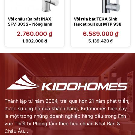
Vòi chậu rửa bát INAX
Vòi rửa bát TEKA Sink
SFV-303S – Nóng lạnh
faucet pull out MTP 938
2.760.000
₫
6.589.000
₫
Giá
Giá
1.902.000
₫
5.139.420
₫
gốc
gốc
Giá
Giá
là:
là:
hiện
hiện
2.760.000 ₫.
6.589.000 ₫.
tại
tại
là:
là:
1.902.000 ₫.
5.139.420 ₫.
Thành lập từ năm 2004, trải qua hơn 21 năm phát triển,
được sự ủng hộ của khách hàng,
Kidohomes hiện nay
là một trong những doanh nghiệp hàng đầu trong lĩnh
vực Thiết bị Phòng tắm theo tiêu chuẩn Nhật Bản &
Châu Âu...