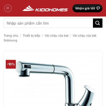
Bỏ
qua
Nhận giá tốt
nội
dung
Tìm
kiếm:
Trang chủ
/
Thiết bị bếp
/
Vòi chậu rửa bát
/
Vòi chậu rửa bát
Sobisung
-10%