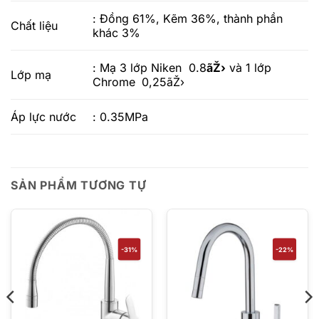
: Đồng 61%, Kẽm 36%, thành phần
Chất liệu
khác 3%
: Mạ 3 lớp Niken 0.8
ãŽ›
và 1 lớp
Lớp mạ
Chrome
0,25ãŽ›
Áp lực nước
: 0.35MPa
SẢN PHẨM TƯƠNG TỰ
-31%
-22%