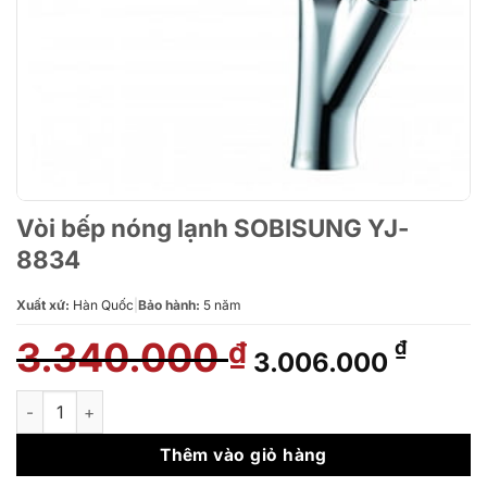
Vòi bếp nóng lạnh SOBISUNG YJ-
8834
Xuất xứ:
Hàn Quốc
|
Bảo hành:
5 năm
3.340.000
Giá
Giá
₫
₫
3.006.000
gốc
hiện
là:
tại
Vòi bếp nóng lạnh SOBISUNG YJ-8834 số lượng
3.340.000 ₫.
là:
3.006
Thêm vào giỏ hàng