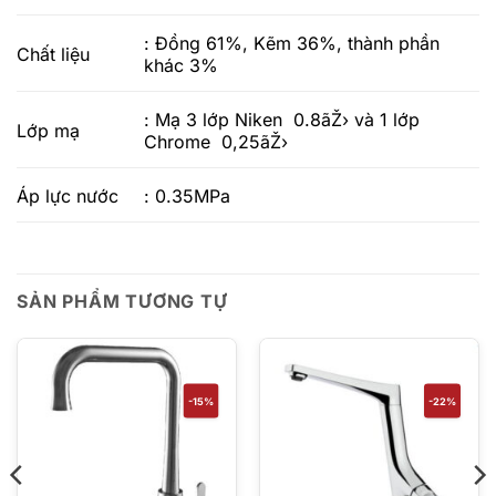
: Đồng 61%, Kẽm 36%, thành phần
Chất liệu
khác 3%
: Mạ 3 lớp Niken 0.8ãŽ› và 1 lớp
Lớp mạ
Chrome 0,25ãŽ›
Áp lực nước
: 0.35MPa
SẢN PHẨM TƯƠNG TỰ
-15%
-22%