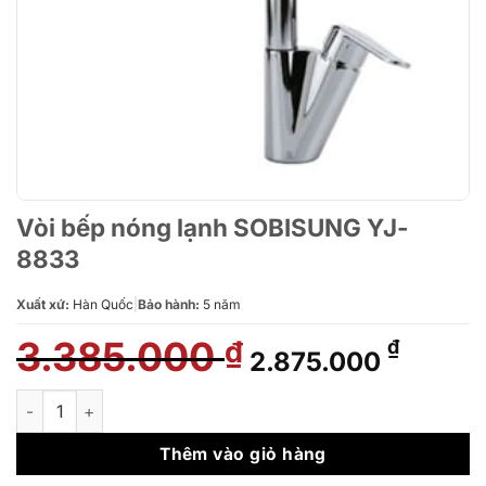
Vòi bếp nóng lạnh SOBISUNG YJ-
8833
Xuất xứ:
Hàn Quốc
|
Bảo hành:
5 năm
3.385.000
Giá
Giá
₫
₫
2.875.000
gốc
hiện
là:
tại
Vòi bếp nóng lạnh SOBISUNG YJ-8833 số lượng
3.385.000 ₫.
là:
2.875.
Thêm vào giỏ hàng