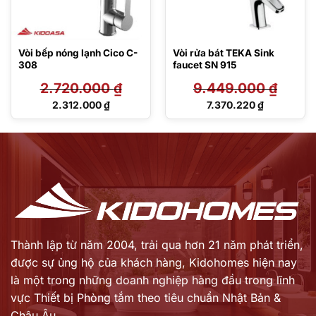
Vòi bếp nóng lạnh Cico C-
Vòi rửa bát TEKA Sink
308
faucet SN 915
2.720.000
₫
9.449.000
₫
Giá
Giá
2.312.000
₫
7.370.220
₫
gốc
gốc
Giá
Giá
là:
là:
hiện
hiện
2.720.000 ₫.
9.449.000 ₫.
tại
tại
là:
là:
2.312.000 ₫.
7.370.220 ₫.
Thành lập từ năm 2004, trải qua hơn 21 năm phát triển,
được sự ủng hộ của khách hàng,
Kidohomes hiện nay
là một trong những doanh nghiệp hàng đầu trong lĩnh
vực Thiết bị Phòng tắm theo tiêu chuẩn Nhật Bản &
Châu Âu...