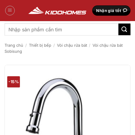
Bỏ
qua
Nhận giá tốt
nội
dung
Tìm
kiếm:
Trang chủ
/
Thiết bị bếp
/
Vòi chậu rửa bát
/
Vòi chậu rửa bát
Sobisung
-15%