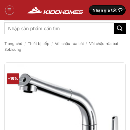
Bỏ
qua
Nhận giá tốt
nội
dung
Tìm
kiếm:
Trang chủ
/
Thiết bị bếp
/
Vòi chậu rửa bát
/
Vòi chậu rửa bát
Sobisung
-15%