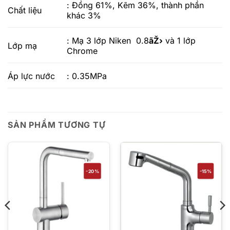
: Đồng 61%, Kẽm 36%, thành phần
Chất liệu
khác 3%
: Mạ 3 lớp Niken 0.8
ãŽ›
và 1 lớp
Lớp mạ
Chrome
Áp lực nước
: 0.35MPa
SẢN PHẨM TƯƠNG TỰ
-20%
-15%