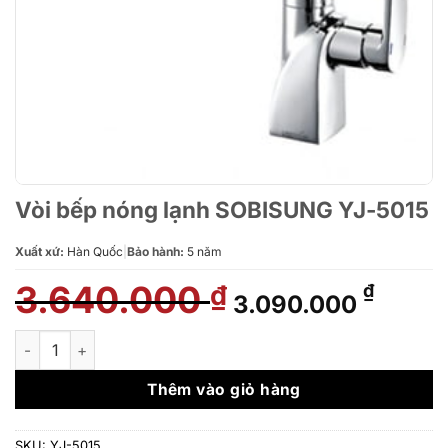
Vòi bếp nóng lạnh SOBISUNG YJ-5015
Xuất xứ:
Hàn Quốc
|
Bảo hành:
5 năm
3.640.000
Giá
Giá
₫
₫
3.090.000
gốc
hiện
là:
tại
Vòi bếp nóng lạnh SOBISUNG YJ-5015 số lượng
3.640.000 ₫.
là:
3.090
Thêm vào giỏ hàng
SKU:
YJ-5015