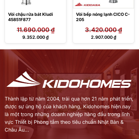
Vòi chậu rửa bát Kludi
Vòi bếp nóng lạnh CICO C-
45851F877
205
11.690.000
₫
3.420.000
₫
Giá
Giá
9.352.000
₫
2.907.000
₫
gốc
gốc
Giá
Giá
là:
là:
hiện
hiện
11.690.000 ₫.
3.420.000 ₫.
tại
tại
là:
là:
9.352.000 ₫.
2.907.000 ₫.
Thành lập từ năm 2004, trải qua hơn 21 năm phát triển,
được sự ủng hộ của khách hàng,
Kidohomes hiện nay
là một trong những doanh nghiệp hàng đầu trong lĩnh
vực Thiết bị Phòng tắm theo tiêu chuẩn Nhật Bản &
Châu Âu...