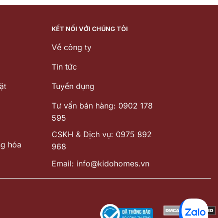
0.000 ₫.
là:
12.090.000 ₫.
là:
10.180.000 ₫.
7.850.000 
KẾT NỐI VỚI CHÚNG TÔI
Về công ty
Tin tức
ặt
Tuyển dụng
Tư vấn bán hàng: 0902 178
595
CSKH & Dịch vụ: 0975 892
ng hóa
968
Email: info@kidohomes.vn