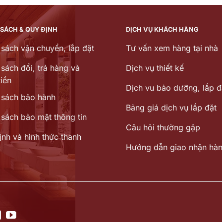
5.599.000 ₫.
là:
14.54
4.367.220 ₫.
 SÁCH & QUY ĐỊNH
DỊCH VỤ KHÁCH HÀNG
 sách vận chuyển, lắp đặt
Tư vấn xem hàng tại nhà
sách đổi, trả hàng và
Dịch vụ thiết kế
iền
Dịch vu bảo dưỡng, lắp đ
 sách bảo hành
Bảng giá dịch vụ lắp đặt
 sách bảo mật thông tin
Câu hỏi thường gặp
ịnh và hình thức thanh
Hướng dẫn giao nhận hà