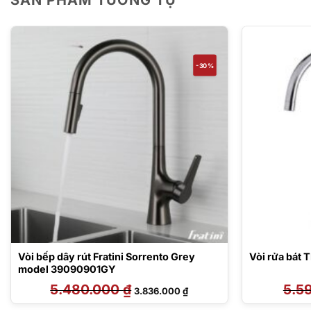
-30%
Vòi bếp dây rút Fratini Sorrento Grey
Vòi rửa bát 
model 39090901GY
5.480.000
₫
Giá
Giá
5.5
3.836.000
₫
gốc
hiện
là:
tại