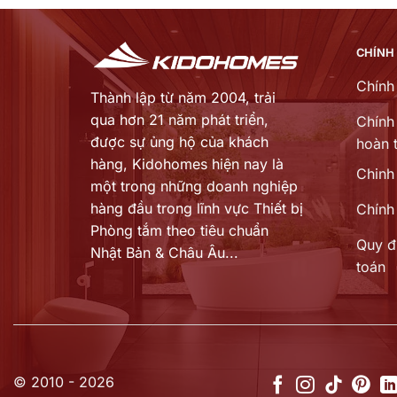
5.480.000 ₫.
là:
 ₫.
3.836.000 ₫.
CHÍNH
Chính
Thành lập từ năm 2004, trải
qua hơn 21 năm phát triển,
Chính 
được sự ủng hộ của khách
hoàn t
hàng,
Kidohomes hiện nay là
Chinh
một trong những doanh nghiệp
hàng đầu trong lĩnh vực Thiết bị
Chính
Phòng tắm theo tiêu chuẩn
Quy đ
Nhật Bản & Châu Âu...
toán
© 2010 - 2026