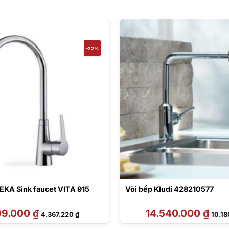
-22%
TEKA Sink faucet VITA 915
Vòi bếp Kludi 428210577
99.000
₫
Giá
Giá
14.540.000
₫
Giá
4.367.220
₫
10.1
gốc
hiện
gốc
là:
tại
là: