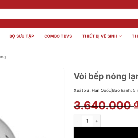
BỘ SƯU TẬP
COMBO TBVS
THIẾT BỊ VỆ SINH
TH
ung
Vòi bếp nóng l
Xuất xứ:
Hàn Quốc
|
Bảo hành:
5 
3.640.000
Vòi bếp nóng lạnh SOBISUNG 