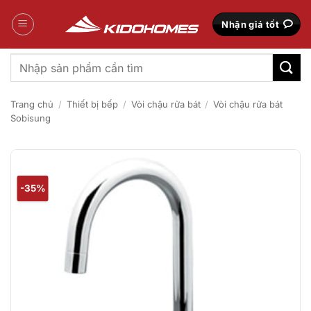
Bỏ
qua
Nhận giá tốt
nội
dung
Tìm
kiếm:
Trang chủ
/
Thiết bị bếp
/
Vòi chậu rửa bát
/
Vòi chậu rửa bát
Sobisung
-35%