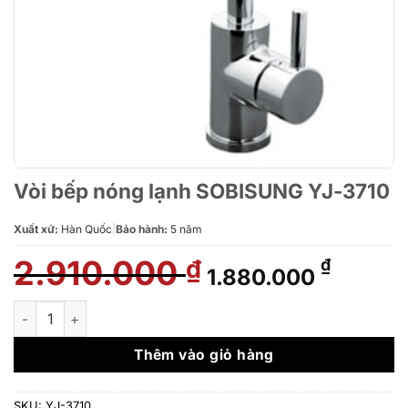
Vòi bếp nóng lạnh SOBISUNG YJ-3710
Xuất xứ:
Hàn Quốc
|
Bảo hành:
5 năm
2.910.000
Giá
Giá
₫
₫
1.880.000
gốc
hiện
là:
tại
Vòi bếp nóng lạnh SOBISUNG YJ-3710 số lượng
2.910.000 ₫.
là:
1.880.
Thêm vào giỏ hàng
SKU:
YJ-3710