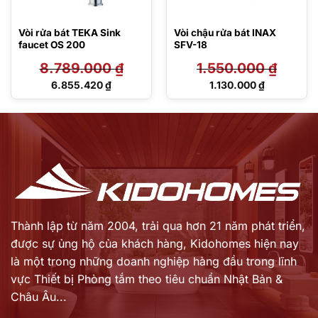
Vòi rửa bát TEKA Sink
Vòi chậu rửa bát INAX
faucet OS 200
SFV-18
8.789.000
₫
1.550.000
₫
Giá
Giá
6.855.420
₫
1.130.000
₫
gốc
gốc
Giá
Giá
là:
là:
hiện
hiện
8.789.000 ₫.
1.550.000 ₫.
tại
tại
là:
là:
6.855.420 ₫.
1.130.000 ₫.
Thành lập từ năm 2004, trải qua hơn 21 năm phát triển,
được sự ủng hộ của khách hàng,
Kidohomes hiện nay
là một trong những doanh nghiệp hàng đầu trong lĩnh
vực Thiết bị Phòng tắm theo tiêu chuẩn Nhật Bản &
Châu Âu...