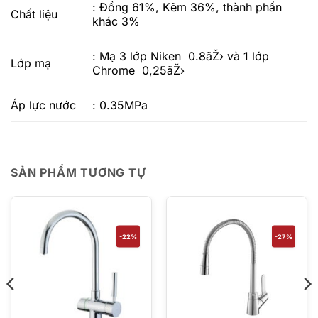
: Đồng 61%, Kẽm 36%, thành phần
Chất liệu
khác 3%
: Mạ 3 lớp Niken 0.8ãŽ› và 1 lớp
Lớp mạ
Chrome 0,25ãŽ›
Áp lực nước
: 0.35MPa
SẢN PHẨM TƯƠNG TỰ
-22%
-27%