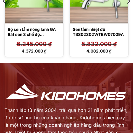
Bộ sen tắm nóng lạnh GA
Sen tắm nhiệt độ
Bát sen 3 chế độ
TBS02302V/TBW07009A
TBG04302VA/TBW07012
6.245.000
₫
5.832.000
₫
A
Giá
Giá
4.372.000
₫
4.082.000
₫
gốc
gốc
Giá
Giá
là:
là:
hiện
hiện
6.245.000 ₫.
5.832.000 ₫.
tại
tại
là:
là:
4.372.000 ₫.
4.082.000 ₫.
Thành lập từ năm 2004, trải qua hơn 21 năm phát triển,
được sự ủng hộ của khách hàng,
Kidohomes hiện nay
là một trong những doanh nghiệp hàng đầu trong lĩnh
vực Thiết bị Phòng tắm theo tiêu chuẩn Nhật Bản &