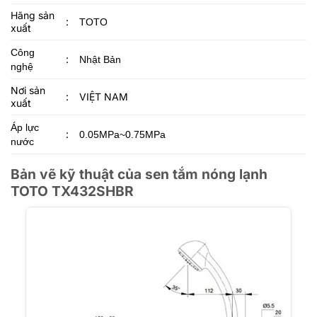
Hãng sản
:
TOTO
xuất
Công
:
Nhật Bản
nghệ
Nơi sản
:
VIỆT NAM
xuất
Áp lực
:
0.05MPa~0.75MPa
nước
Bản vẽ kỹ thuật của sen tắm nóng lạnh
TOTO TX432SHBR