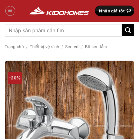
Bỏ
qua
Nhận giá tốt
nội
dung
Tìm
kiếm:
Trang chủ
/
Thiết bị vệ sinh
/
Sen vòi
/
Bộ sen tắm
-20%