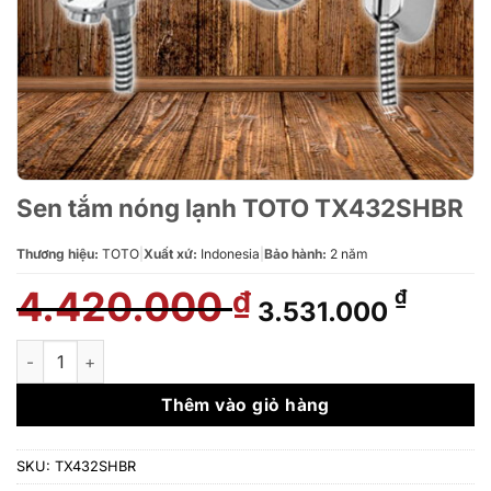
Sen tắm nóng lạnh TOTO TX432SHBR
Thương hiệu:
TOTO
|
Xuất xứ:
Indonesia
|
Bảo hành:
2 năm
4.420.000
Giá
Giá
₫
₫
3.531.000
gốc
hiện
là:
tại
Sen tắm nóng lạnh TOTO TX432SHBR số lượng
4.420.000 ₫.
là:
3.531.
Thêm vào giỏ hàng
SKU:
TX432SHBR