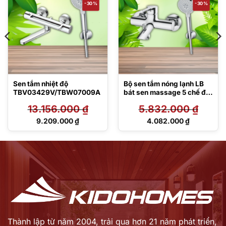
-30%
-30%
Sen tắm nhiệt độ
Bộ sen tắm nóng lạnh LB
TBV03429V/TBW07009A
bát sen massage 5 chế độ
TBS01302V/TBW07009A
13.156.000
₫
5.832.000
₫
Giá
Giá
9.209.000
₫
4.082.000
₫
gốc
gốc
Giá
Giá
là:
là:
hiện
hiện
13.156.000 ₫.
5.832.000 ₫.
tại
tại
là:
là:
9.209.000 ₫.
4.082.000 ₫.
Thành lập từ năm 2004, trải qua hơn 21 năm phát triển,