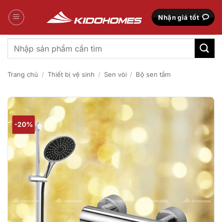
Bỏ
qua
Nhận giá tốt
nội
dung
Tìm
kiếm:
Trang chủ
/
Thiết bị vệ sinh
/
Sen vòi
/
Bộ sen tắm
-20%