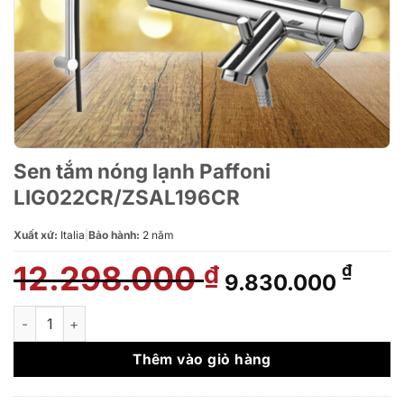
Sen tắm nóng lạnh Paffoni
LIG022CR/ZSAL196CR
Xuất xứ:
Italia
|
Bảo hành:
2 năm
12.298.000
Giá
Giá
₫
₫
9.830.000
gốc
hiện
là:
tại
Sen tắm nóng lạnh Paffoni LIG022CR/ZSAL196CR số lượng
12.298.000 ₫.
là:
9.83
Thêm vào giỏ hàng