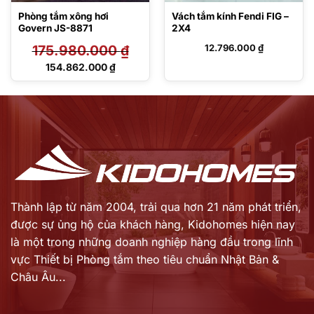
Phòng tắm xông hơi
Vách tắm kính Fendi FIG –
Govern JS-8871
2X4
175.980.000
₫
12.796.000
₫
Giá
154.862.000
₫
gốc
Giá
là:
hiện
175.980.000 ₫.
tại
là:
154.862.000 ₫.
Thành lập từ năm 2004, trải qua hơn 21 năm phát triển,
được sự ủng hộ của khách hàng,
Kidohomes hiện nay
là một trong những doanh nghiệp hàng đầu trong lĩnh
vực Thiết bị Phòng tắm theo tiêu chuẩn Nhật Bản &
Châu Âu...