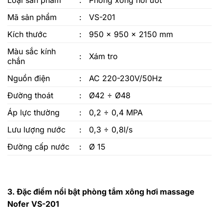
Loại sản phẩm
:
Phòng xông hơi ướt
Mã sản phẩm
:
VS-201
Kích thước
:
950 x 950 x 2150 mm
Màu sắc kính
:
Xám tro
chắn
Nguồn điện
:
AC 220-230V/50Hz
Đường thoát
:
Ø42 ÷ Ø48
Áp lực thường
:
0,2 ÷ 0,4 MPA
Lưu lượng nước
:
0,3 ÷ 0,8l/s
Đường cấp nước
:
Ø 15
3. Đặc điểm nổi bật phòng tắm xông hơi massage
Nofer VS-201