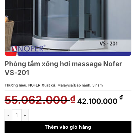
Phòng tắm xông hơi massage Nofer
VS-201
Thương hiệu:
NOFER
|
Xuất xứ:
Malaysia
|
Bảo hành:
3 năm
55.062.000
Giá
Giá
₫
₫
42.100.000
gốc
hiệ
là:
tại
Phòng tắm xông hơi massage Nofer VS-201 số lượng
55.062.000 ₫.
là:
42.
Thêm vào giỏ hàng