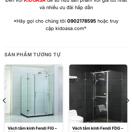
Đến với
KIDOASA
để sở hữu sản phẩm với giá tốt nhất
và nhiều ưu đãi hấp dẫn
*Hãy gọi cho chúng tôi
0902178595
hoặc truy
cập
kidoasa.com
*
SẢN PHẨM TƯƠNG TỰ
Vách tắm kính Fendi FIG –
Vách tắm kính Fendi FDG –