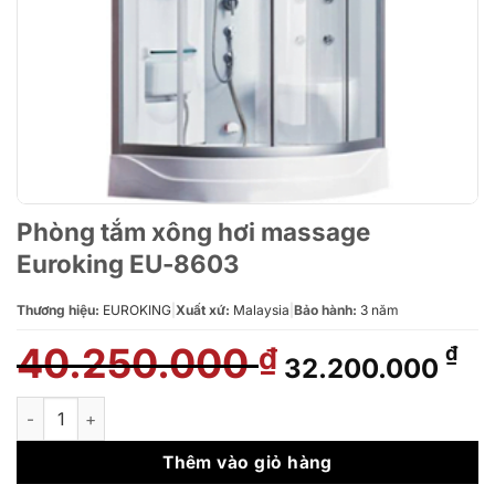
Phòng tắm xông hơi massage
Euroking EU-8603
Thương hiệu:
EUROKING
|
Xuất xứ:
Malaysia
|
Bảo hành:
3 năm
40.250.000
Giá
Gi
₫
₫
32.200.000
gốc
hi
là:
tại
Phòng tắm xông hơi massage Euroking EU-8603 số lượng
40.250.000 ₫.
là:
32
Thêm vào giỏ hàng