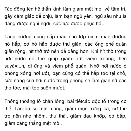
Tác động lên hệ thần kinh làm giảm mệt mỏi về tâm trí,
gây cảm giác dễ chịu, làm bạn ngủ yên, ngủ sâu như là
đang được nghỉ ngơi, sức lực được phục hồi.
Tăng cường cung cấp máu cho lớp niêm mạc đường
hô hấp, cơ hô hấp được thư giãn, các ống phế quản
giãn rộng, hít thở trở nên dễ dàng hơn. Khi hít thở trong
hơi nước có thể giúp giảm bớt viêm xoang, hen
suyá»…n, dị ứng và viêm phế quản. Nhờ hơi nước ở
phòng xông hơi ướt, bạn cũng có thể hấp tóc tại chỗ,
sức nóng của hơi nước trong phòng sẽ làm giãn nở các
thớ tóc, mái tóc suôn mượt.
Thông thoáng lỗ chân lông, bài tiếtcác độc tố trong cơ
thể. Làn da sẽ mịn màng, giảm mụn trứng cá, cơ thể
trở nên nhẹ nhõm, thư thái, giảm đau khớp, cơ bắp,
giảm căng thẳng mệt mỏi.