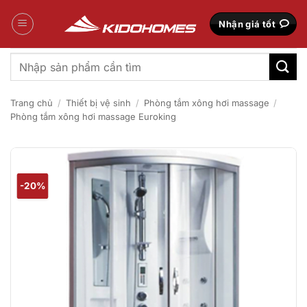
Bỏ
qua
Nhận giá tốt
nội
dung
Tìm
kiếm:
Trang chủ
/
Thiết bị vệ sinh
/
Phòng tắm xông hơi massage
/
Phòng tắm xông hơi massage Euroking
-20%